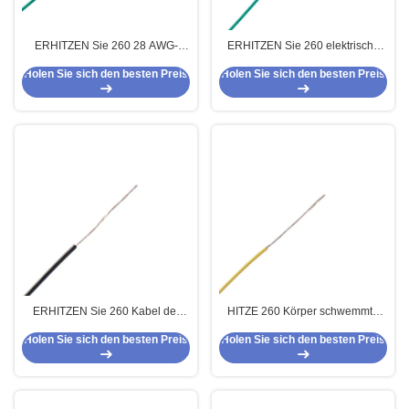
ERHITZEN Sie 260 28 AWG-
ERHITZEN Sie 260 elektrische
Lehrehohe temperatur PTFE
UL1584 PTFE isolierte hohe
Holen Sie sich den besten Preis
Holen Sie sich den besten Preis
verkabeln silbernes kupfernes
Temperatur des Draht-30AWG
Nickel-Kupfer
ERHITZEN Sie 260 Kabel der
HITZE 260 Körper schwemmte
Hitzebeständigkeits-
PTFE-Isolierkabel 14 AWG-Lehre
Holen Sie sich den besten Preis
Holen Sie sich den besten Preis
angeschwemmtes hohen
AWG-Lehre13 für
Temperatur PTFE für
Instrumentierung an
lichttechnische Ausrüstung