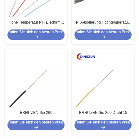
Hohe Temperatur PTFE schirmte
PFA-Isolierung Hochtemperatur-
Kabel ab
Anschlussdraht 250c 24AWG
Holen Sie sich den besten Preis
Holen Sie sich den besten Preis
ERHITZEN Sie 260
ERHITZEN Sie 260 Draht 15
Hochspannungskabel 36AWG
hoher Temperatur UL1570 PTFE
Holen Sie sich den besten Preis
Holen Sie sich den besten Preis
der hohen Temperatur PTFE für
AWG-Lehre für Beleuchtung
Beleuchtung