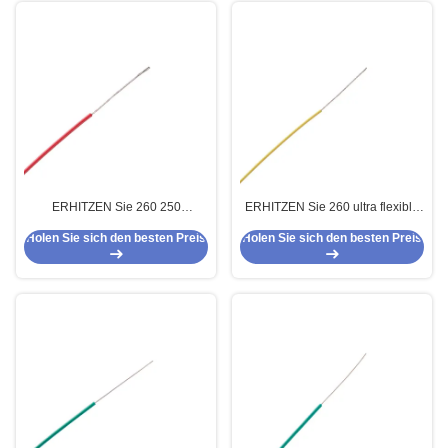
ERHITZEN Sie 260 250
ERHITZEN Sie 260 ultra flexible
Militärstandarddraht der hohen
silberne überzogene Kupferlitze-
Holen Sie sich den besten Preis
Holen Sie sich den besten Preis
Temperatur des Grads PTFE
hohe Temperatur UL1659 PTFE