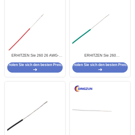
ERHITZEN Sie 260 26 AWG-
ERHITZEN Sie 260
Lehrehoher temperatur PTFE
Hochspannungs-PTFE isolierte
Holen Sie sich den besten Preis
Holen Sie sich den besten Preis
AWG-Lehre24 AWG-Lehre22
mehradriges Kabel 12 AWG-
Kabel für Elektrogeräte
Lehre 11AWG