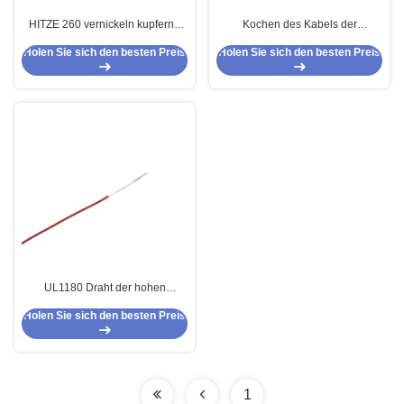
HITZE 260 vernickeln kupferne
Kochen des Kabels der
hohe Temperatur PTFE verkabeln
Ausrüstungs-hohen Temperatur
Holen Sie sich den besten Preis
Holen Sie sich den besten Preis
18 AWG-Lehre AWG-Lehre17
PTFE
AWG-Lehre16
UL1180 Draht der hohen
Temperatur PTFE für
Holen Sie sich den besten Preis
Elektrogeräte
1