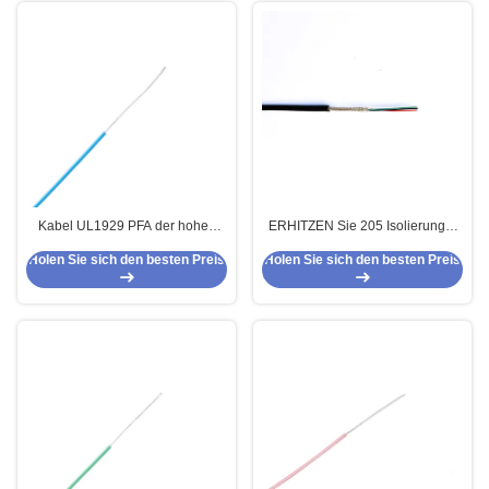
Kabel UL1929 PFA der hohen
ERHITZEN Sie 205 Isolierungs-
Temperatur 32AWG für
hohen Temperatur Lux 4 der
Holen Sie sich den besten Preis
Holen Sie sich den besten Preis
Instrumentierung
Kern-4 X 26AWG FEP Silikon-
Draht für Seilzug