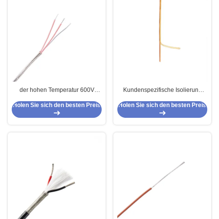
der hohen Temperatur 600V
Kundenspezifische Isolierung
schwemmte Draht für Elektronik-
FLÜCHTIGEN BLICKS Kabel der
Holen Sie sich den besten Preis
Holen Sie sich den besten Preis
Silber-Kupfer an
hohen Temperatur