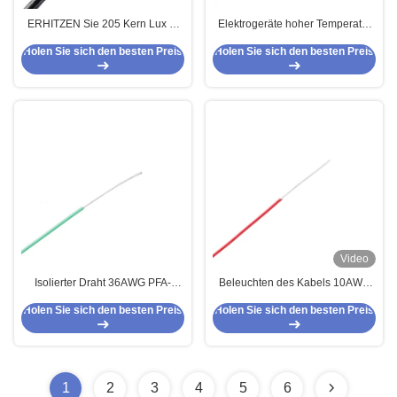
ERHITZEN Sie 205 Kern Lux 2,
Elektrogeräte hoher Temperatur
den 200 Hüllen-Isolierung der
UL10110 PFA des kabel-16AWG
Holen Sie sich den besten Preis
Holen Sie sich den besten Preis
Grad-hohen Temperatur des
Kabel-FEP kupfernen
abgeschirmten Draht konservierte
Video
Isolierter Draht 36AWG PFA-
Beleuchten des Kabels 10AWG
hoher Temperatur zu 10AWG
UL10503 PFA der hohen
Holen Sie sich den besten Preis
Holen Sie sich den besten Preis
Temperatur
1
2
3
4
5
6