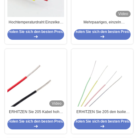
Video
Hochtemperaturdraht Einzelkern
Mehrpaariges, einzeln
Isolationswahl: FEP / PTFE / PFA /
geflochtenes, abgeschirmtes
Holen Sie sich den besten Preis
Holen Sie sich den besten Preis
ETFE
FEP-Computerkabel – 4 Paare
18AWG 450/750V
TC/FEP/ISCR/Silikon
Video
ERHITZEN Sie 205 Kabel hoher
ERHITZEN Sie 205 den Isolier-
Temperatur UL1577 FEP für
der Draht-hohen Temperatur
Holen Sie sich den besten Preis
Holen Sie sich den besten Preis
Instrumentierung
AF200 FEP Kabel-Körper
angeschwemmten