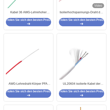
Video
Kabel 36 AWG-Lehrehoher
Isolierhochspannungs-Draht des
temperatur flocht UL1882 für
22awg für Instrumentierung
Holen Sie sich den besten Preis
Holen Sie sich den besten Preis
Elektrogeräte
AWG-Lehredraht-Körper PFA-
UL20604 isolierte Kabel der
hoher Temperatur 30 schwemmte
hohen Temperatur für das
Holen Sie sich den besten Preis
Holen Sie sich den besten Preis
an
Beleuchten von AWG-Lehre 2 x
18