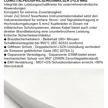
CU/MGT/XLPE/OS/FR/LSZH/GSWA/LSZH 2×2,5 mm2
Integrität der Leistungsschaltkreise für unternehmenskritische
Anwendungen
Konzipiert für extreme Zuverlässigkeit
Unser 2x2,5mm2 feuerfestes Instrumentationskabel setzt den
Industriestandard für sichere Strom- und Signalübertragung in
Hochrisikomgebungen.5 mm2 Kupferleiter in Dosen mit
militärischen Schutzsystemen, dieses Kabel bietet auch unter
direkter Brandbelastung eine ununterbrochene Leistung.
Kritische Sicherheitsarchitektur
◆ Brandsicherheitskern - Beibehält 180+ Minuten
Schaltkreisintegrität bei 950°C (IEC 60331-konform)
◆ Giftfreier Schutz - Doppelschicht LSZH-Umhüllung verhindert
die Emission gefährlicher Gase (IEC 60754-1)
◆ Gepanzerte Verteidigung - Gepanzerte GSWA bietet einen
mechanischen Schutz von 360° (2000N Zerschlagwiderstand)
◆ EMI-Verstärkung - MGT+OS-Schutzkombination erreicht >90%
Störrückstoß