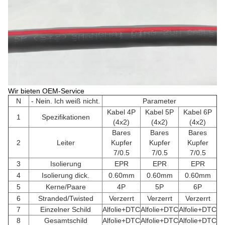
Wir bieten OEM-Service
N
- Nein. Ich weiß nicht.
Parameter
Kabel 4P
Kabel 5P
Kabel 6P
1
Spezifikationen
(4x2)
(4x2)
(4x2)
Bares
Bares
Bares
2
Leiter
Kupfer
Kupfer
Kupfer
7/0.5
7/0.5
7/0.5
3
Isolierung
EPR
EPR
EPR
4
Isolierung dick.
0.60mm
0.60mm
0.60mm
5
Kerne/Paare
4P
5P
6P
6
Stranded/Twisted
Verzerrt
Verzerrt
Verzerrt
7
Einzelner Schild
Alfolie+DTC
Alfolie+DTC
Alfolie+DTC
8
Gesamtschild
Alfolie+DTC
Alfolie+DTC
Alfolie+DTC