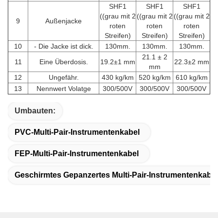
SHF1
SHF1
SHF1
((grau mit 2
((grau mit 2
((grau mit 2
9
Außenjacke
roten
roten
roten
Streifen)
Streifen)
Streifen)
10
- Die Jacke ist dick.
130mm.
130mm.
130mm.
21.1 ± 2
11
Eine Überdosis.
19.2±1 mm
22.3±2 mm
mm
12
Ungefähr.
430 kg/km
520 kg/km
610 kg/km
13
Nennwert Volatge
300/500V
300/500V
300/500V
Umbauten:
PVC-Multi-Pair-Instrumentenkabel
FEP-Multi-Pair-Instrumentenkabel
Geschirmtes Gepanzertes Multi-Pair-Instrumentenkabel