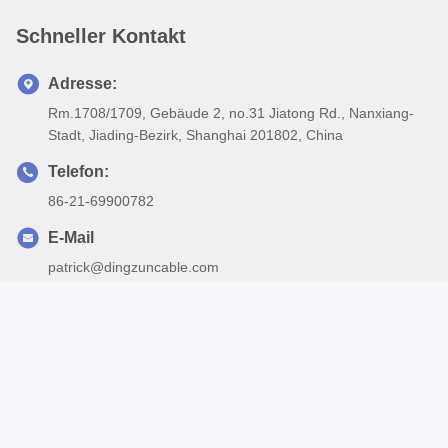
Schneller Kontakt
Adresse:
Rm.1708/1709, Gebäude 2, no.31 Jiatong Rd., Nanxiang-
Stadt, Jiading-Bezirk, Shanghai 201802, China
Telefon:
86-21-69900782
E-Mail
patrick@dingzuncable.com
Datenschutz-Bestimmungen
|
Seitenverzeichnis
| China-gute
Qualität Kabel der hohen Temperatur Anbieter. Urheberrecht ©
2022-2026 Shanghai Dingzun Electric&Cable Co.,Ltd . Alle