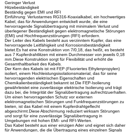
Geringer Verlust
Hitzebeständigkeit
Beständig gegen EMI und RFI
Einführung: Verlustarmes RG316-Koaxialkabel, ein hochwertiges
Kabel, das für Anwendungen entwickelt wurde, die eine
hervorragende Signalübertragung mit minimalem Verlust und
überlegener Beständigkeit gegen elektromagnetische Störungen
(EMI) und Hochfrequenzstörungen (RFI) erfordern.
Der Leiter des Kabels besteht aus verzinntem Kupfer, das eine
hervorragende Leitfähigkeit und Korrosionsbeständigkeit
bietet.Es hat eine Konstruktion von 7/0,18, das heißt, es besteht
aus 7 Kupferdrahtlitzen mit einem Durchmesser von jeweils 0,18
mm.Diese Konstruktion sorgt für Flexibilität und erhöht die
Gesamthaltbarkeit des Kabels.
Der Kern des Kabels ist mit FEP (Fluoriertes Ethylenpropylen)
isoliert, einem Hochleistungsisolationsmaterial, das für seine
hervorragenden elektrischen Eigenschaften und
Chemikalienbeständigkeit bekannt ist.Die FEP-Isolierung
gewährleistet eine zuverlässige elektrische Isolierung und trägt
dazu bei, die Integrität der Signalübertragung aufrechtzuerhalten.
Um einen hervorragenden Schutz vor externen
elektromagnetischen Störungen und Funkfrequenzstörungen zu
bieten, ist das Kabel mit einem Kupferdrahtgeflecht
abgeschirmt.Diese Abschirmung reduziert wirksam Störungen
und sorgt für eine zuverlässige Signalübertragung in
Umgebungen mit hohen EMI- und RFI-Werten.
Das Kabel besteht aus einer einzigen Ader und eignet sich daher
für Anwendungen, die die Übertragung eines einzelnen Signals