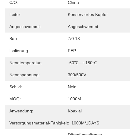
C/O:
China
Leiter:
Konserviertes Kupfer
Angeschwemmt:
Angeschwemmt
Bau:
7/0.18
Isolierung:
FEP
Nenntemperatur:
-60℃---+180℃
Nennspannung:
300/500V
Schild:
Nein
MOQ:
1000M
Anwendung:
Koaxial
Versorgungsmaterial-Fähigkeit:
1000M/1DAYS
Dämpfungsärmes 