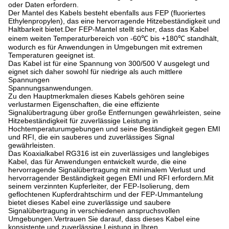
oder Daten erfordern.
Der Mantel des Kabels besteht ebenfalls aus FEP (fluoriertes
Ethylenpropylen), das eine hervorragende Hitzebeständigkeit und
Haltbarkeit bietet.Der FEP-Mantel stellt sicher, dass das Kabel
einem weiten Temperaturbereich von -60℃ bis +180℃ standhält,
wodurch es für Anwendungen in Umgebungen mit extremen
Temperaturen geeignet ist.
Das Kabel ist für eine Spannung von 300/500 V ausgelegt und
eignet sich daher sowohl für niedrige als auch mittlere
Spannungen
Spannungsanwendungen.
Zu den Hauptmerkmalen dieses Kabels gehören seine
verlustarmen Eigenschaften, die eine effiziente
Signalübertragung über große Entfernungen gewährleisten, seine
Hitzebeständigkeit für zuverlässige Leistung in
Hochtemperaturumgebungen und seine Beständigkeit gegen EMI
und RFI, die ein sauberes und zuverlässiges Signal
gewährleisten.
Das Koaxialkabel RG316 ist ein zuverlässiges und langlebiges
Kabel, das für Anwendungen entwickelt wurde, die eine
hervorragende Signalübertragung mit minimalem Verlust und
hervorragender Beständigkeit gegen EMI und RFI erfordern.Mit
seinem verzinnten Kupferleiter, der FEP-Isolierung, dem
geflochtenen Kupferdrahtschirm und der FEP-Ummantelung
bietet dieses Kabel eine zuverlässige und saubere
Signalübertragung in verschiedenen anspruchsvollen
Umgebungen.Vertrauen Sie darauf, dass dieses Kabel eine
konsistente und zuverlässige Leistung in Ihren