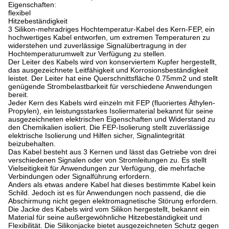
Eigenschaften:
flexibel
Hitzebeständigkeit
3 Silikon-mehradriges Hochtemperatur-Kabel des Kern-FEP, ein
hochwertiges Kabel entworfen, um extremen Temperaturen zu
widerstehen und zuverlässige Signalübertragung in der
Hochtemperaturumwelt zur Verfügung zu stellen.
Der Leiter des Kabels wird von konserviertem Kupfer hergestellt,
das ausgezeichnete Leitfähigkeit und Korrosionsbeständigkeit
leistet. Der Leiter hat eine Querschnittsfläche 0.75mm2 und stellt
genügende Strombelastbarkeit für verschiedene Anwendungen
bereit.
Jeder Kern des Kabels wird einzeln mit FEP (fluoriertes Äthylen-
Propylen), ein leistungsstarkes Isoliermaterial bekannt für seine
ausgezeichneten elektrischen Eigenschaften und Widerstand zu
den Chemikalien isoliert. Die FEP-Isolierung stellt zuverlässige
elektrische Isolierung und Hilfen sicher, Signalintegrität
beizubehalten.
Das Kabel besteht aus 3 Kernen und lässt das Getriebe von drei
verschiedenen Signalen oder von Stromleitungen zu. Es stellt
Vielseitigkeit für Anwendungen zur Verfügung, die mehrfache
Verbindungen oder Signalführung erfordern.
Anders als etwas andere Kabel hat dieses bestimmte Kabel kein
Schild. Jedoch ist es für Anwendungen noch passend, die die
Abschirmung nicht gegen elektromagnetische Störung erfordern.
Die Jacke des Kabels wird vom Silikon hergestellt, bekannt ein
Material für seine außergewöhnliche Hitzebeständigkeit und
Flexibilität. Die Silikonjacke bietet ausgezeichneten Schutz gegen