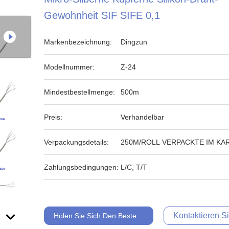
Gewohnheit SIF SIFE 0,1
Markenbezeichnung:
Dingzun
Modellnummer:
Z-24
Mindestbestellmenge:
500m
Preis:
Verhandelbar
Verpackungsdetails:
250M/ROLL VERPACKTE IM KA
Zahlungsbedingungen:
L/C, T/T
Kontaktieren Si
Holen Sie Sich Den Besten Preis