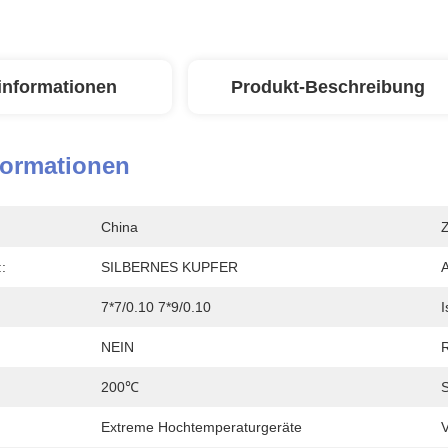
linformationen
Produkt-Beschreibung
formationen
China
Z
::
SILBERNES KUPFER
7*7/0.10 7*9/0.10
I
NEIN
200℃
Extreme Hochtemperaturgeräte
V