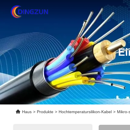
Ei
Haus
>
Produkte
>
Hochtemperatursilikon-Kabel
>
Mikro-