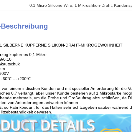
0.1 Micro Silicone Wire
, 
1 Mikrosilikon-Draht
, 
Kundenspe
-Beschreibung
 0,1 SILBERNE KUPFERNE SILIKON-DRAHT-MIKROGEWOHNHEIT
erzog kupfernes 0,1 Mikro
*9/0.10
onkautschuk
1mm
300V
: -60℃ ---+200℃
d von einem indischen Kunden und mit spezieller Anforderung für die V
ches 0,7 verlangt, aber unser Kunde bestehen auf 1 Mikrostärke mögli
ehende mehrmals, um die Probe und Großauftrag abzuschließen, da Din
rten von Anforderungen antworten können.
ß, so Fabrikbedarf, für das Halten sehr achtzugeben sauber während der 
Hitzebeständigkeit gewesen.