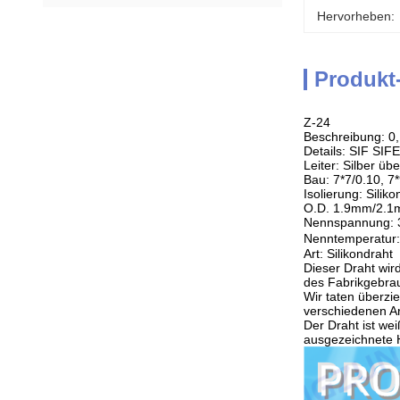
Hervorheben:
Produkt
Z-24
Beschreibung:
Details: SIF SIFE
Leiter: Silber üb
Bau: 7*7/0.10, 7
Isolierung: Silik
O.D. 1.9mm/2.
Nennspannung: 
Nenntemperatur
Art: Silikondraht
Dieser Draht wir
des Fabrikgebrau
Wir taten überzi
verschiedenen A
Der Draht ist wei
ausgezeichnete 