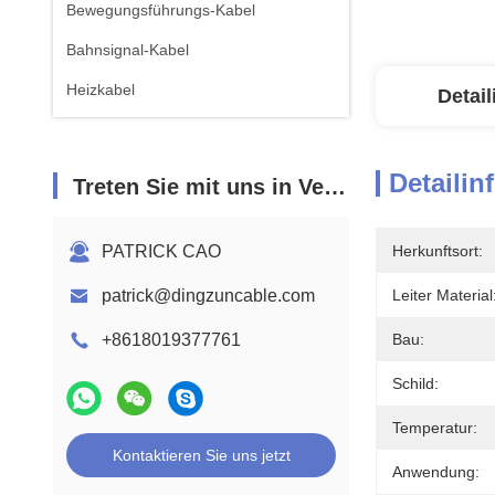
Bewegungsführungs-Kabel
Bahnsignal-Kabel
Heizkabel
Detai
Detailin
Treten Sie mit uns in Verbindung
PATRICK CAO
Herkunftsort:
patrick@dingzuncable.com
Leiter Material
+8618019377761
Bau:
Schild:
Temperatur:
Kontaktieren Sie uns jetzt
Anwendung: