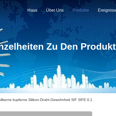
Haus
Über Uns
Produkte
Ereigniss
nzelheiten Zu Den Produk
silberne kupferne Silikon-Draht-Gewohnheit SIF SIFE 0,1