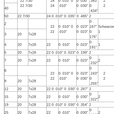
22 7/30
24
0 .010" 0
0 .030"
.383"
2
22 7/30
24
.010"
0 .030"
0
2
40
.434"
50
22 7/30
24 0 .010" 0 .035" 0 .485" 2
0 .
2
22
0 .010" 0
0 .023"
167"
Schwarze
22
.010"
0 .023"
0.
1
3
20
7x28
176"
0 .
4
20
7x28
22
0 .010"
0 .023"
1
191"
5
20
7x28
22 0 .010" 0 .023" 0. 199" 2
0
7
20
7x28
22
0 .010"
0 .023"
2
.232"
0
8
22
0 .010" 0
0 .023"
.243"
2
22
.010"
0 .030"
0
2
9
20
7x28
.255"
12
20
7x28
22 0 .010" 0 .030" 0 .287" 2
0
15
20
7x28
22
0 .010"
0 .030"
2
.322"
19
20
7x28
22 0 .010" 0 .030" 0 .354" 2
0
25
20
7x28
22
0 .010"
0 .030"
2