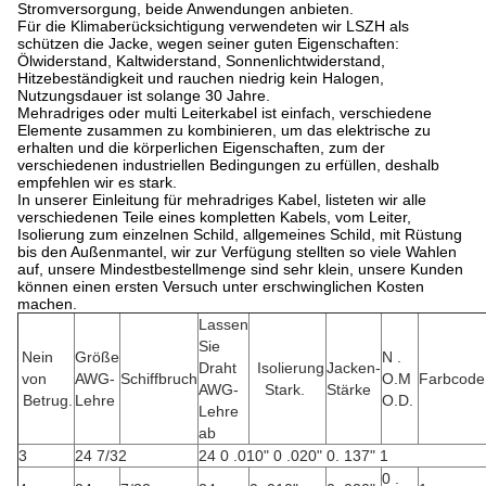
Stromversorgung, beide Anwendungen anbieten.
Für die Klimaberücksichtigung verwendeten wir LSZH als
schützen die Jacke, wegen seiner guten Eigenschaften:
Ölwiderstand, Kaltwiderstand, Sonnenlichtwiderstand,
Hitzebeständigkeit und rauchen niedrig kein Halogen,
Nutzungsdauer ist solange 30 Jahre.
Mehradriges oder multi Leiterkabel ist einfach, verschiedene
Elemente zusammen zu kombinieren, um das elektrische zu
erhalten und die körperlichen Eigenschaften, zum der
verschiedenen industriellen Bedingungen zu erfüllen, deshalb
empfehlen wir es stark.
In unserer Einleitung für mehradriges Kabel, listeten wir alle
verschiedenen Teile eines kompletten Kabels, vom Leiter,
Isolierung zum einzelnen Schild, allgemeines Schild, mit Rüstung
bis den Außenmantel, wir zur Verfügung stellten so viele Wahlen
auf, unsere Mindestbestellmenge sind sehr klein, unsere Kunden
können einen ersten Versuch unter erschwinglichen Kosten
machen.
Lassen
Sie
Nein
Größe
N .
Draht
Isolierung
Jacken-
von
AWG-
Schiffbruch
O.M
Farbcode
AWG-
Stark.
Stärke
Betrug.
Lehre
O.D.
Lehre
ab
3
24 7/32
24 0 .010" 0 .020" 0. 137" 1
0 .