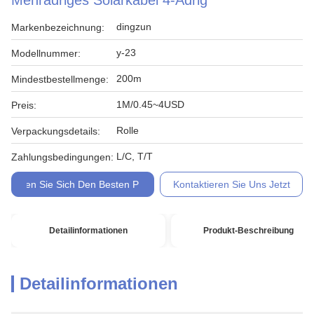
Mehradriges Solarkabel 4-Adrig
dingzun
Markenbezeichnung:
y-23
Modellnummer:
200m
Mindestbestellmenge:
1M/0.45~4USD
Preis:
Rolle
Verpackungsdetails:
L/C, T/T
Zahlungsbedingungen:
Holen Sie Sich Den Besten Preis
Kontaktieren Sie Uns Jetzt
Detailinformationen
Produkt-Beschreibung
Detailinformationen