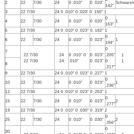
2
22
7/30
24
0 .010"
0 .020'
Schwarz/r
142"
3
22 7/30
24 0 .010" 0 .020' 0. 150" 1
0 .
4
22
7/30
24
0 .010"
0 .020'
1
163"
5
22 7/30
24 0 .010" 0 .023" 0. 182" 1
0 .
6
22
7/30
24
0 .010"
0 .023"
1
194"
0
7
22 7/30
24
0 .010" 0
0 .023"
.205"
1
22 7/30
24
.010"
0 .023"
0
1
8
.217"
9
22 7/30
24 0 .010" 0 .023" 0 .227" 1
0
10
22
7/30
24
0 .010"
0 .023"
1
.236"
12
22 7/30
24 0 .010" 0 .023" 0 .253" 1
0
15
22
7/30
24
0 .010"
0 .023"
2
.277"
19
22 7/30
24 0 .010" 0 .030" 0 .319" 2
0
25
22
7/30
24
0 .010"
0 .030"
2
.356"
0
30