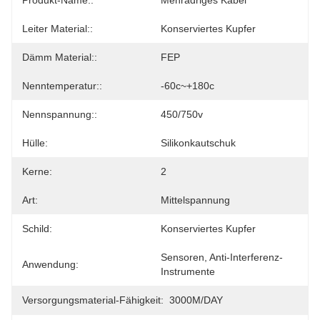
Produkt-Name::
Mehradriges Kabel
Leiter Material::
Konserviertes Kupfer
Dämm Material::
FEP
Nenntemperatur::
-60c~+180c
Nennspannung::
450/750v
Hülle:
Silikonkautschuk
Kerne:
2
Art:
Mittelspannung
Schild:
Konserviertes Kupfer
Sensoren, Anti-Interferenz-
Anwendung:
Instrumente
Versorgungsmaterial-Fähigkeit:
3000M/DAY