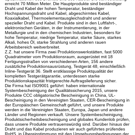
erreicht 70 Million Meter. Die Hauptprodukte sind beständiger
Draht und Kabel der hohen Temperatur, beständiger
Hochspannungsdraht und Kabel, abgeschirmtes Kabel,
Koaxialkabel, Thermoelementausgleichsdraht und anderer
spezieller Draht und Kabel. Produkte sind in den Luftfahrt-,
elektronischen Geräten, in der Instrumentierung, in der
Metallurgie und in den chemischen Industrien, besonders für
hohe Temperatur, niedrige Temperatur, starke Säure, starkes
Alkali, hohes Öl, starke Strahlung und anderen rauen
Arbeitsbereich weitverbreitet.
Z.Z. hat unsere Firma zwei Produktionswerkstätten, fast 5000
Quadratmeter vom Produktionsraum, ausgerüstet mit 18
Fertigungsstraßen von verschiedenen Arten, 156 andere
zusätzliche Produktionsausrüstung, Testgerät 48, einschließlich
Inline-Testgerät 36. Stellt erstklassige Produktqualität der
kompletten Testgerätgarantie, unterdessen starke
Produktionskapazität fristgerechte Auftragslieferung sicher.
Die Firma hat ISO9001 geführt: haben internationale
Systembescheinigung der Qualitätssicherung 2015, unsere
Produkte CCC obligatorische Bescheinigung in China, UL-
Bescheinigung in den Vereinigten Staaten, CER-Bescheinigung in
der Europäischen Gemeinschaft geführt, und unsere Produkte
werden in die Vereinigten Staaten, Europa, Japan und andere
Länder und Regionen verkauft. Unsere Systembescheinigung,
Produktsicherheitsbescheinigung und globales Kundenlob prüfen,
dass unsere Produkte vertrauenswürdig sind. Darüber hinaus der
Draht und das Kabel produzieren wir auch geführtes prüfendes
RoHS, in Übereinstimmung mit den Umgebungsbedingungen der