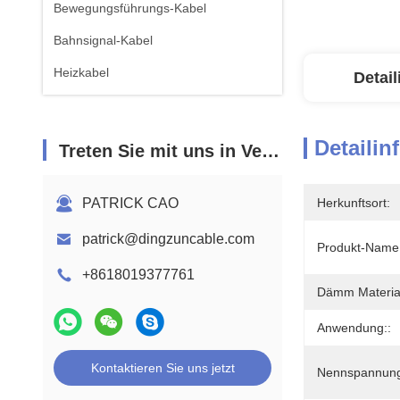
Bewegungsführungs-Kabel
Bahnsignal-Kabel
Heizkabel
Detai
Detailin
Treten Sie mit uns in Verbindung
PATRICK CAO
Herkunftsort:
patrick@dingzuncable.com
Produkt-Name:
+8618019377761
Dämm Material
Anwendung::
Kontaktieren Sie uns jetzt
Nennspannung