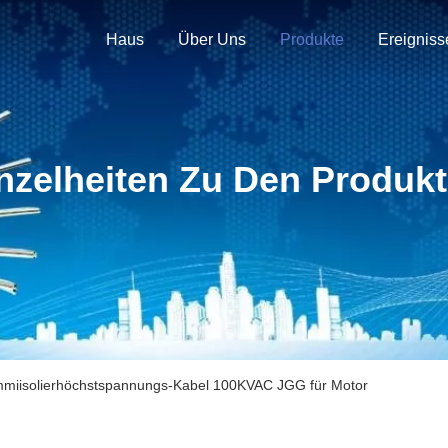
Haus
Über Uns
Produkte
Ereigniss
nzelheiten Zu Den Produk
mmiisolierhöchstspannungs-Kabel 100KVAC JGG für Motor