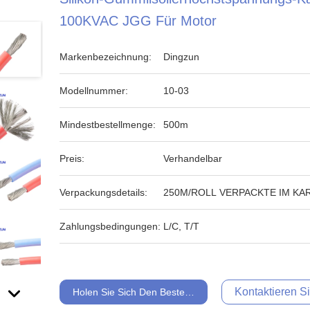
100KVAC JGG Für Motor
Markenbezeichnung:
Dingzun
Modellnummer:
10-03
Mindestbestellmenge:
500m
Preis:
Verhandelbar
Verpackungsdetails:
250M/ROLL VERPACKTE IM KA
Zahlungsbedingungen:
L/C, T/T
Kontaktieren Si
Holen Sie Sich Den Besten Preis