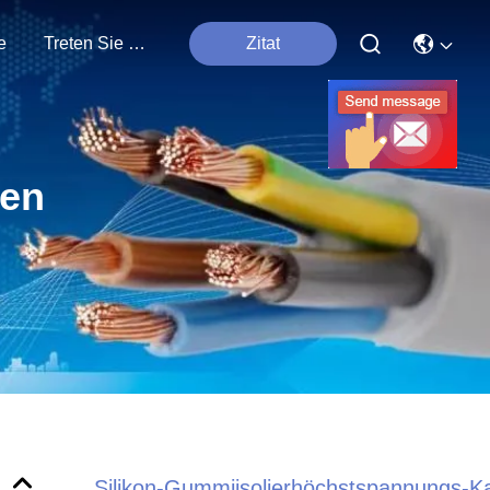
e
Treten Sie Mit Uns In Verbindung
Zitat
ten
Silikon-Gummiisolierhöchstspannungs-K