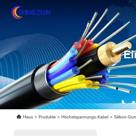
Ei
Haus
>
Produkte
>
Höchstspannungs-Kabel
>
Silikon-Gu