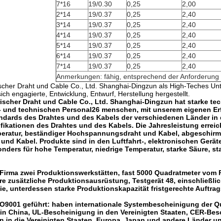
7*16
19/0.30
0,25
2,00
2*14
19/0.37
0,25
2,40
3*14
19/0.37
0,25
2,40
4*14
19/0.37
0,25
2,40
5*14
19/0.37
0,25
2,40
6*14
19/0.37
0,25
2,40
7*14
19/0.37
0,25
2,40
Anmerkungen: fähig, entsprechend der Anforderung
rischer Draht und Cable Co., Ltd. Shanghai-Dingzun als High-Teches U
ch engagierte, Entwicklung, Entwurf, Herstellung hergestellt.
trischer Draht und Cable Co., Ltd. Shanghai-Dingzun hat starke t
fs- und technischen Personal26 menschen, mit unserem eigenen Er
dards des Drahtes und des Kabels der verschiedenen Länder in d
fikationen des Drahtes und des Kabels. Die Jahresleistung erreic
eratur, beständiger Hochspannungsdraht und Kabel, abgeschirmt
t und Kabel. Produkte sind in den Luftfahrt-, elektronischen Gerät
onders für hohe Temperatur, niedrige Temperatur, starke Säure, st
 Firma zwei Produktionswerkstätten, fast 5000 Quadratmeter vom
re zusätzliche Produktionsausrüstung, Testgerät 48, einschließlich
ie, unterdessen starke Produktionskapazität fristgerechte Auftrag
SO9001 geführt: haben internationale Systembescheinigung der Q
in China, UL-Bescheinigung in den Vereinigten Staaten, CER-Bes
n in die Vereinigten Staaten, Europa, Japan und andere Länder 