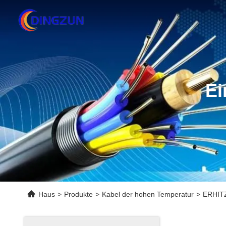
Ei
Haus
>
Produkte
>
Kabel der hohen Temperatur
>
ERHITZ