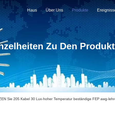
Haus
Über Uns
Produkte
Ereigniss
nzelheiten Zu Den Produk
EN Sie 205 Kabel 30 Lux-hoher Temperatur beständige FEP awg-leh