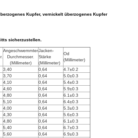
überzogenes Kupfer, vernickelt überzogenes Kupfer
tts sicherzustellen.
Angeschwemmter
Jacken-
Od
r.
Durchmesser.
Stärke
(Millimeter)
)
(Millimeter)
(Millimeter)
3,40
0,64
4.7±0.2
3,70
0,64
5.0±0.3
4,10
0,64
5.4±0.3
4,60
0,64
5.9±0.3
4,80
0,64
6.1±0.3
5,10
0,64
6.4±0.3
4,00
0,64
5.3±0.3
4,30
0,64
5.6±0.3
4,80
0,64
6.1±0.3
5,40
0,64
6.7±0.3
5,60
0,64
6.9±0.3