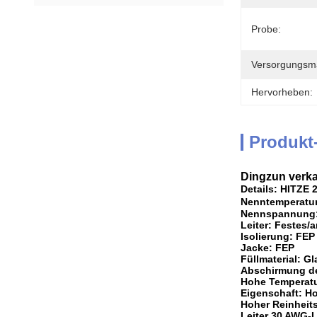
Probe:
Versorgungsmat
Hervorheben:
Produkt
Dingzun verkab
Details: HITZE 
Nenntemperatu
Nennspannung:
Leiter: Festes
Isolierung: FEP
Jacke: FEP
Füllmaterial: Gl
Abschirmung de
Hohe Temperatur
Eigenschaft: H
Hoher Reinheits
Leiter 30 AWG-