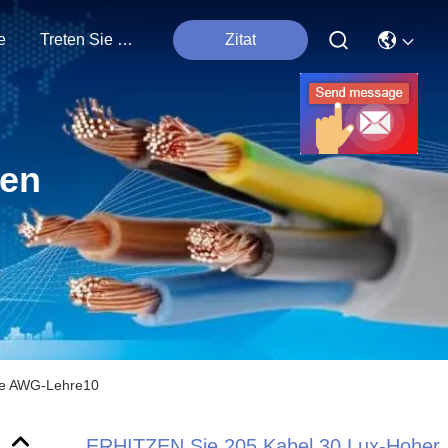
e
Treten Sie Mit Uns In Verbindung
Zitat
ten
re AWG-Lehre10
ERHITZEN Sie 205 Kabel 30 Lux-Hoher