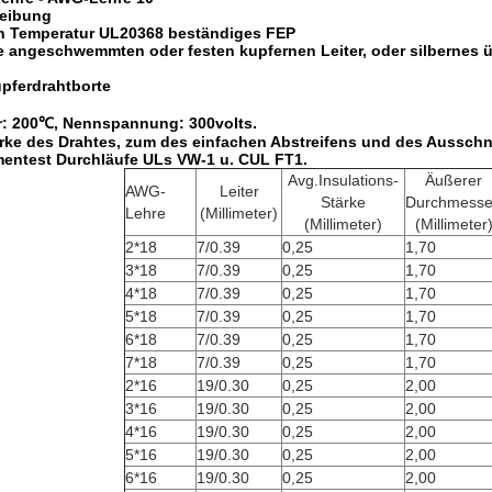
reibung
n Temperatur UL20368 beständiges FEP
e angeschwemmten oder festen kupfernen Leiter, oder silbernes 
upferdrahtborte
: 200℃, Nennspannung: 300volts.
ärke des Drahtes, zum des einfachen Abstreifens und des Ausschni
mentest Durchläufe ULs VW-1 u. CUL FT1.
Avg.Insulations-
Äußerer
AWG-
Leiter
Stärke
Durchmesse
Lehre
(Millimeter)
(Millimeter)
(Millimeter
2*18
7/0.39
0,25
1,70
3*18
7/0.39
0,25
1,70
4*18
7/0.39
0,25
1,70
5*18
7/0.39
0,25
1,70
6*18
7/0.39
0,25
1,70
7*18
7/0.39
0,25
1,70
2*16
19/0.30
0,25
2,00
3*16
19/0.30
0,25
2,00
4*16
19/0.30
0,25
2,00
5*16
19/0.30
0,25
2,00
6*16
19/0.30
0,25
2,00