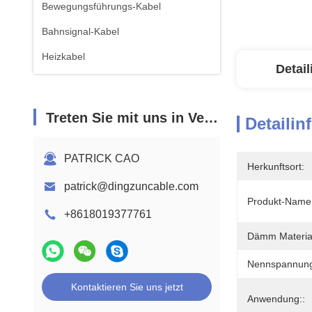
Bewegungsführungs-Kabel
Bahnsignal-Kabel
Heizkabel
Detai
Treten Sie mit uns in Verbindung
Detailin
PATRICK CAO
Herkunftsort:
patrick@dingzuncable.com
Produkt-Name:
+8618019377761
Dämm Material
Nennspannung
Kontaktieren Sie uns jetzt
Anwendung::