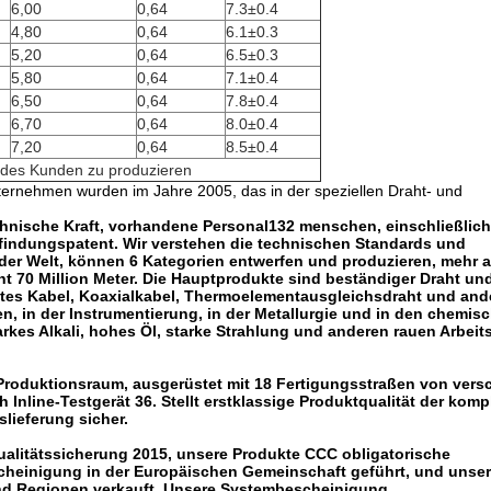
6,00
0,64
7.3±0.4
4,80
0,64
6.1±0.3
5,20
0,64
6.5±0.3
5,80
0,64
7.1±0.4
6,50
0,64
7.8±0.4
6,70
0,64
8.0±0.4
7,20
0,64
8.5±0.4
 des Kunden zu produzieren
nternehmen wurden im Jahre 2005, das in der speziellen Draht- und
echnische Kraft, vorhandene Personal132 menschen, einschließlich
findungspatent. Wir verstehen die technischen Standards und
er Welt, können 6 Kategorien entwerfen und produzieren, mehr a
ht 70 Million Meter. Die Hauptprodukte sind beständiger Draht un
es Kabel, Koaxialkabel, Thermoelementausgleichsdraht und and
en, in der Instrumentierung, in der Metallurgie und in den chemis
arkes Alkali, hohes Öl, starke Strahlung und anderen rauen Arbeit
 Produktionsraum, ausgerüstet mit 18 Fertigungsstraßen von ver
 Inline-Testgerät 36. Stellt erstklassige Produktqualität der komp
slieferung sicher.
ualitätssicherung 2015, unsere Produkte CCC obligatorische
cheinigung in der Europäischen Gemeinschaft geführt, und unse
und Regionen verkauft. Unsere Systembescheinigung,