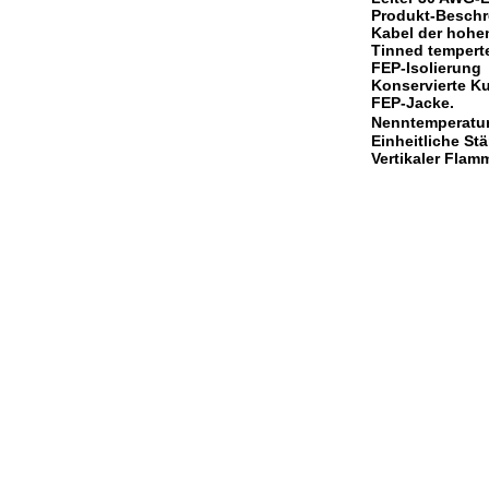
Produkt-Besch
Kabel der hohe
Tinned tempert
FEP-Isolierung
Konservierte K
FEP-Jacke.
Nenntemperatur
Einheitliche St
Vertikaler Flam