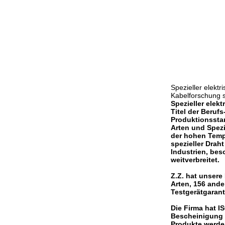
Spezieller elekt
Kabelforschung si
Spezieller elek
Titel der Beru
Produktionsstan
Arten und Spezi
der hohen Temp
spezieller Drah
Industrien, bes
weitverbreitet.
Z.Z. hat unsere
Arten, 156 ande
Testgerätgarant
Die Firma hat I
Bescheinigung 
Produkte werde