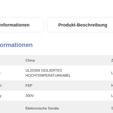
linformationen
Produkt-Beschreibung
formationen
China
Z
UL20368 ISOLIERTES 
:
L
HOCHTEMPERATURKABEL
::
FEP
N
::
300V
L
Elektronische Geräte