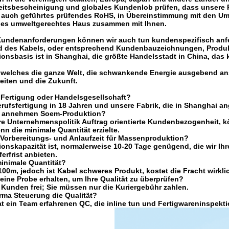
eitsbescheinigung und globales Kundenlob prüfen, dass unsere P
r auch geführtes prüfendes RoHS, in Übereinstimmung mit den 
nes umweltgerechtes Haus zusammen mit Ihnen.
undenanforderungen können wir auch tun kundenspezifisch anfer
d des Kabels, oder entsprechend Kundenbauzeichnungen, Prod
onsbasis ist in Shanghai, die größte Handelsstadt in China, das 
 welches die ganze Welt, die schwankende Energie ausgebend an
eiten und die Zukunft.
e Fertigung oder Handelsgesellschaft?
erufsfertigung in 18 Jahren und unsere Fabrik, die in Shanghai a
rma annehmen Soem-Produktion?
ere Unternehmenspolitik Auftrag orientierte Kundenbezogenheit, k
nn die minimale Quantität erzielte.
 Vorbereitungs- und Anlaufzeit für Massenproduktion?
onskapazität ist, normalerweise 10-20 Tage genügend, die wir Ihre
ferfrist anbieten.
 minimale Quantität?
00m, jedoch ist Kabel schweres Produkt, kostet die Fracht wirkli
 eine Probe erhalten, um Ihre Qualität zu überprüfen?
 Kunden frei; Sie müssen nur die Kuriergebühr zahlen.
Firma Steuerung die Qualität?
t ein Team erfahrenen QC, die inline tun und Fertigwareninspektio