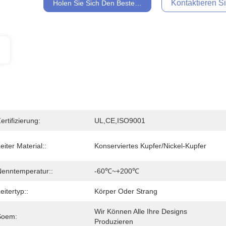
Kontaktieren Si
Holen Sie Sich Den Besten Preis
ertifizierung:
UL,CE,ISO9001
eiter Material::
Konserviertes Kupfer/Nickel-Kupfer
enntemperatur::
-60℃~+200℃
eitertyp::
Körper Oder Strang
Wir Können Alle Ihre Designs 
Soem:
Produzieren