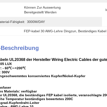
Können Zur Auswertung 
I
Bereitgestellt Werden
erial-Fähigkeit:
3000M/DAY
FEP-kabel 30 AWG-Lehre Dingzun
, 
Beständiges Kabel
-Beschreibung
eln UL20368 der Hersteller Wiring Electric Cables der gute
205 LUX
r: - 60℃∽+200℃
 300V
/angeschwemmtes konserviertes Kupfer/Nickel-Kupfer
asfaser
s Materials: verfügbar
 UL20368, die beständiges FEP kabel isolierte, veranschlagte 2
ohe Temperatur beständiges bewertetes 200C
grad-Kupferdraht-Leiter
Lehre - AWG-Lehre 10