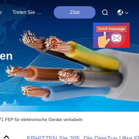
e
Treten Sie Mit Uns In Verbindung
Zitat
ten
1 FEP für elektronische Geräte verkabeln
ERHITZEN Sie 205, Die DingZun Ultra Fl