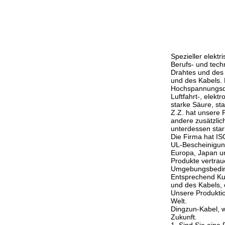
Spezieller elekt
Berufs- und tech
Drahtes und des 
und des Kabels. 
Hochspannungsdra
Luftfahrt-, elek
starke Säure, sta
Z.Z. hat unsere 
andere zusätzlich
unterdessen stark
Die Firma hat IS
UL-Bescheinigung
Europa, Japan u
Produkte vertrau
Umgebungsbeding
Entsprechend Kun
und des Kabels,
Unsere Produktio
Welt.
Dingzun-Kabel, 
Zukunft.