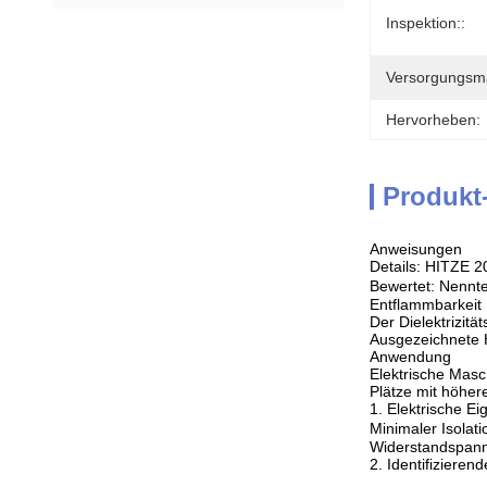
Inspektion::
Versorgungsmat
Hervorheben:
Produkt
Anweisungen
Details: HITZE 2
Bewertet: Nenn
Entflammbarkeit
Der Dielektrizit
Ausgezeichnete H
Anwendung
Elektrische Masc
Plätze mit höher
1. Elektrische E
Minimaler Isola
Widerstandspann
2. Identifiziere