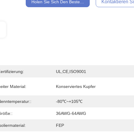
Kontaktieren Si
Holen Sie Sich Den Besten Preis
ertifizierung:
UL,CE,ISO9001
eiter Material:
Konserviertes Kupfer
enntemperatur::
-80℃~+105℃
röße::
36AWG-64AWG
soliermaterial:
FEP