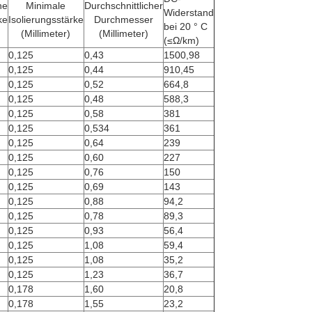
he
Minimale
Durchschnittlicher
Widerstand
ke
Isolierungsstärke
Durchmesser
bei 20 ° C
(Millimeter)
(Millimeter)
(≤Ω/km)
0,125
0,43
1500,98
0,125
0,44
910,45
0,125
0,52
664,8
0,125
0,48
588,3
0,125
0,58
381
0,125
0,534
361
0,125
0,64
239
0,125
0,60
227
0,125
0,76
150
0,125
0,69
143
0,125
0,88
94,2
0,125
0,78
89,3
0,125
0,93
56,4
0,125
1,08
59,4
0,125
1,08
35,2
0,125
1,23
36,7
0,178
1,60
20,8
0,178
1,55
23,2