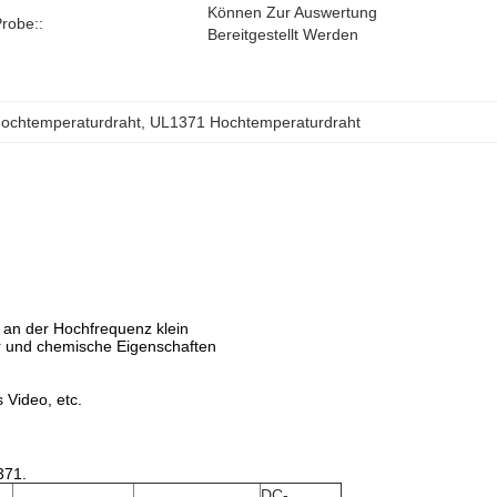
Können Zur Auswertung 
robe::
Bereitgestellt Werden
Hochtemperaturdraht
, 
UL1371 Hochtemperaturdraht
d an der Hochfrequenz klein
ur und chemische Eigenschaften
 Video, etc.
371.
DC-