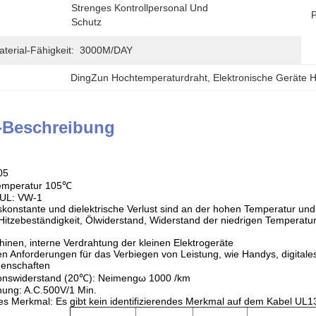
Strenges Kontrollpersonal Und 
P
Schutz
erial-Fähigkeit:
3000M/DAY
DingZun Hochtemperaturdraht
, 
Elektronische Geräte 
-Beschreibung
05
temperatur 105℃
 UL: VW-1
ätskonstante und dielektrische Verlust sind an der hohen Temperatur un
itzebeständigkeit, Ölwiderstand, Widerstand der niedrigen Temperat
hinen, interne Verdrahtung der kleinen Elektrogeräte
en Anforderungen für das Verbiegen von Leistung, wie Handys, digitales
igenschaften
tionswiderstand (20℃): Neimengω 1000 /km
ung: A.C.500V/1 Min.
ndes Merkmal: Es gibt kein identifizierendes Merkmal auf dem Kabel UL1