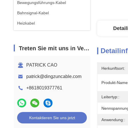
Bewegungsführungs-Kabel
Bahnsignal-Kabel
Heizkabel
Detai
Treten Sie mit uns in Verbindung
Detailin
PATRICK CAO
Herkunftsort:
patrick@dingzuncable.com
Produkt-Name:
+8618019377761
Leitertyp::
Nennspannung
Kontaktieren Sie uns jetzt
Anwendung::