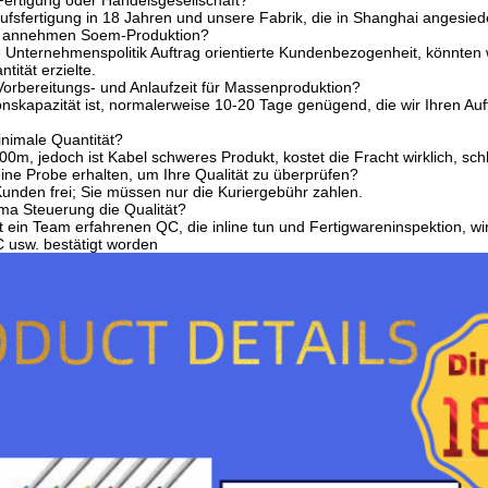
 Fertigung oder Handelsgesellschaft?
rufsfertigung in 18 Jahren und unsere Fabrik, die in Shanghai angesie
ma annehmen Soem-Produktion?
re Unternehmenspolitik Auftrag orientierte Kundenbezogenheit, könnten
tität erzielte.
Vorbereitungs- und Anlaufzeit für Massenproduktion?
skapazität ist, normalerweise 10-20 Tage genügend, die wir Ihren Auftrag
inimale Quantität?
0m, jedoch ist Kabel schweres Produkt, kostet die Fracht wirklich, sc
eine Probe erhalten, um Ihre Qualität zu überprüfen?
Kunden frei; Sie müssen nur die Kuriergebühr zahlen.
rma Steuerung die Qualität?
 ein Team erfahrenen QC, die inline tun und Fertigwareninspektion, wi
usw. bestätigt worden