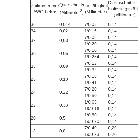
Durchschnittlic
Querschnitts
Zeilennummer
Leitfähigkeit
Isolierungsstär
2
AWG-Lehre
(Millimeter)
(Millimeter
)
(Millimeter)
36
0,014
7/0.05
0,14
34
0,02
1/0.16
0,14
7/0.08
0,14
32
0,03
1/0.20
0,14
7/0.10
0,14
30
0,05
1/0.254
0,14
7/0.12
0,14
28
0,08
1/0.32
0,14
7/0.16
0,14
26
0,13
1/0.41
0,14
7/0.20
0,14
24
0,22
1/0.50
0,14
1/0.65
0,14
22
0,33
19/0.16
0,14
1/0.80
0,14
20
0,5
19/0.20
0,14
7/0.40
0,20
18
0,8
19/0.23
0,20