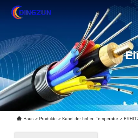
Ei
Haus
>
Produkte
>
Kabel der hohen Temperatur
>
ERHITZ