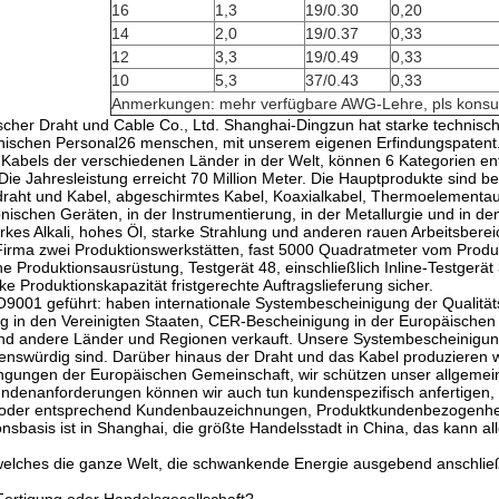
16
1,3
19/0.30
0,20
14
2,0
19/0.37
0,33
12
3,3
19/0.49
0,33
10
5,3
37/0.43
0,33
Anmerkungen: mehr verfügbare AWG-Lehre, pls konsul
rischer Draht und Cable Co., Ltd. Shanghai-Dingzun hat starke technisc
nischen Personal26 menschen, mit unserem eigenen Erfindungspatent.
Kabels der verschiedenen Länder in der Welt, können 6 Kategorien en
Die Jahresleistung erreicht 70 Million Meter. Die Hauptprodukte sind 
ht und Kabel, abgeschirmtes Kabel, Koaxialkabel, Thermoelementausg
tronischen Geräten, in der Instrumentierung, in der Metallurgie und in 
rkes Alkali, hohes Öl, starke Strahlung und anderen rauen Arbeitsbereic
Firma zwei Produktionswerkstätten, fast 5000 Quadratmeter vom Produ
e Produktionsausrüstung, Testgerät 48, einschließlich Inline-Testgerät 
e Produktionskapazität fristgerechte Auftragslieferung sicher.
O9001 geführt: haben internationale Systembescheinigung der Qualitä
 in den Vereinigten Staaten, CER-Bescheinigung in der Europäischen 
nd andere Länder und Regionen verkauft. Unsere Systembescheinigung
enswürdig sind. Darüber hinaus der Draht und das Kabel produzieren 
ungen der Europäischen Gemeinschaft, wir schützen unser allgemei
denanforderungen können wir auch tun kundenspezifisch anfertigen, 
 oder entsprechend Kundenbauzeichnungen, Produktkundenbezogenhe
nsbasis ist in Shanghai, die größte Handelsstadt in China, das kann a
welches die ganze Welt, die schwankende Energie ausgebend anschließ