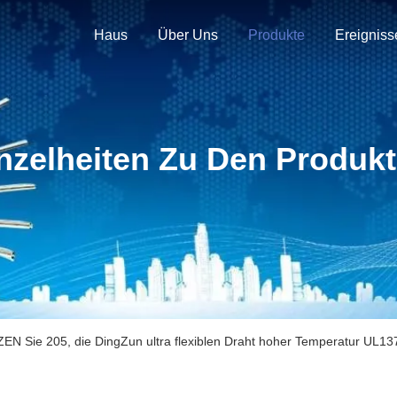
Haus
Über Uns
Produkte
Ereigniss
nzelheiten Zu Den Produk
EN Sie 205, die DingZun ultra flexiblen Draht hoher Temperatur UL137