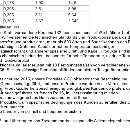
0,178
1,90
14,6
0,305
2,51
8,96
0,305
3,11
5,64
0,305
3,67
3,546
tieren uns
he Kraft, vorhandene Personal132 menschen, einschließlich ältere Titel
 Wir verstehen die technischen Standards und Produktionsstandards 
twerfen und produzieren, mehr als 800 Arten und Spezifikationen des 
beständiger Draht und Kabel der hohen Temperatur, beständiger
leichsdraht und anderer spezieller Draht und Kabel. Produkte sind i
den chemischen Industrien, besonders für hohe Temperatur, niedrige Tem
h weitverbreitet.
ktionsraum, ausgerüstet mit 18 Fertigungsstraßen von verschiedenen 
36. Stellt erstklassige Produktqualität der kompletten Testgerätgarantie
tssicherung 2015, unsere Produkte CCC obligatorische Bescheinigung i
Gemeinschaft geführt, und unsere Produkte werden in die Vereinigten 
, Produktsicherheitsbescheinigung und globales Kundenlob prüfen, d
wir auch geführtes prüfendes RoHS, in Übereinstimmung mit den
nes umweltgerechtes Haus zusammen mit Ihnen.
Produktion, um spezifische Bedingungen des Kunden zu erfüllen des 
it zu machen.
lle Länder von schnell und bequem erreichen
t und übertragen das Zusammenarbeitssignal, die Aktiengelegenheite