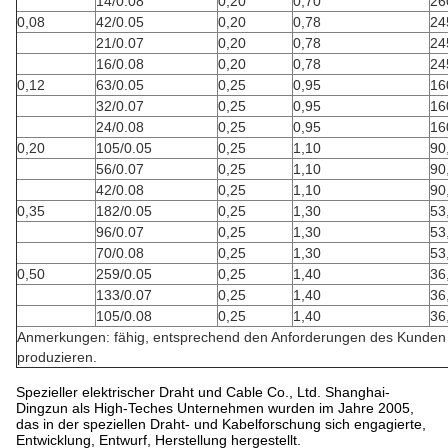
14/0.08
0,20
0,70
26
0,08
42/0.05
0,20
0,78
24
21/0.07
0,20
0,78
24
16/0.08
0,20
0,78
24
0,12
63/0.05
0,25
0,95
16
32/0.07
0,25
0,95
16
24/0.08
0,25
0,95
16
0,20
105/0.05
0,25
1,10
90
56/0.07
0,25
1,10
90
42/0.08
0,25
1,10
90
0,35
182/0.05
0,25
1,30
53
96/0.07
0,25
1,30
53
70/0.08
0,25
1,30
53
0,50
259/0.05
0,25
1,40
36
133/0.07
0,25
1,40
36
105/0.08
0,25
1,40
36
Anmerkungen: fähig, entsprechend den Anforderungen des Kunden
produzieren.
Spezieller elektrischer Draht und Cable Co., Ltd. Shanghai-
Dingzun als High-Teches Unternehmen wurden im Jahre 2005,
das in der speziellen Draht- und Kabelforschung sich engagierte,
Entwicklung, Entwurf, Herstellung hergestellt.