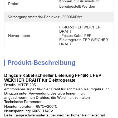
Können Zur Auswertung 
Probe:
Bereitgestellt Werden
Versorgungsmaterial-Fähigkeit:
3000M/DAY
FF46R-1 FEP WEICHER 
DRAHT
Hervorheben:
, 
Festes Kabel FEP
, 
Elektrogeräte FEP WEICHER 
DRAHT
Produkt-Beschreibung
Dingzun-Kabel-schneller Lieferung FF46R-1 FEP
WEICHER DRAHT für Elektrogeräte
Details: HITZE 205
empfohlener super flexibler Draht für schmalen Raumgebrauch,
Dingzun unter Verwendung des ultra feinen multi
angeschwemmten Drahtes, die Weichheit zu halten
Technische Parameter:
Nenntemperatur: - 65℃∽200℃
Nennspannung: 600V, 1140V
Leiter: angeschwemmter super weicher hoher Reinheitsgrad