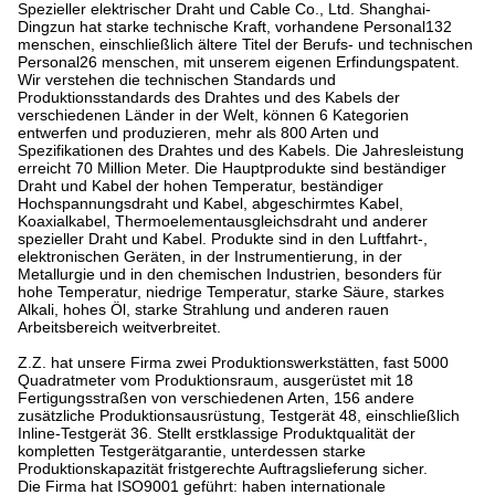
Spezieller elektrischer Draht und Cable Co., Ltd. Shanghai-
Dingzun hat starke technische Kraft, vorhandene Personal132
menschen, einschließlich ältere Titel der Berufs- und technischen
Personal26 menschen, mit unserem eigenen Erfindungspatent.
Wir verstehen die technischen Standards und
Produktionsstandards des Drahtes und des Kabels der
verschiedenen Länder in der Welt, können 6 Kategorien
entwerfen und produzieren, mehr als 800 Arten und
Spezifikationen des Drahtes und des Kabels. Die Jahresleistung
erreicht 70 Million Meter. Die Hauptprodukte sind beständiger
Draht und Kabel der hohen Temperatur, beständiger
Hochspannungsdraht und Kabel, abgeschirmtes Kabel,
Koaxialkabel, Thermoelementausgleichsdraht und anderer
spezieller Draht und Kabel. Produkte sind in den Luftfahrt-,
elektronischen Geräten, in der Instrumentierung, in der
Metallurgie und in den chemischen Industrien, besonders für
hohe Temperatur, niedrige Temperatur, starke Säure, starkes
Alkali, hohes Öl, starke Strahlung und anderen rauen
Arbeitsbereich weitverbreitet.
Z.Z. hat unsere Firma zwei Produktionswerkstätten, fast 5000
Quadratmeter vom Produktionsraum, ausgerüstet mit 18
Fertigungsstraßen von verschiedenen Arten, 156 andere
zusätzliche Produktionsausrüstung, Testgerät 48, einschließlich
Inline-Testgerät 36. Stellt erstklassige Produktqualität der
kompletten Testgerätgarantie, unterdessen starke
Produktionskapazität fristgerechte Auftragslieferung sicher.
Die Firma hat ISO9001 geführt: haben internationale