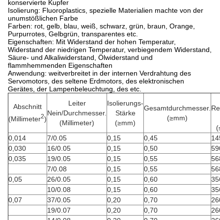
konservierte Kupfer
Isolierung: Fluoroplastics, spezielle Materialien machte von der
unumstößlichen Farbe
Farben: rot, gelb, blau, weiß, schwarz, grün, braun, Orange,
Purpurrotes, Gelbgrün, transparentes etc.
Eigenschaften: Mit Widerstand der hohen Temperatur,
Widerstand der niedrigen Temperatur, verbiegendem Widerstand,
Säure- und Alkaliwiderstand, Ölwiderstand und
flammhemmenden Eigenschaften
Anwendung: weitverbreitet in der internen Verdrahtung des
Servomotors, des seltene Erdmotors, des elektronischen
Gerätes, der Lampenbeleuchtung, des etc.
Leiter
Isolierungs-
Abschnitt
Gesamtdurchmesser.
Re
Nein/Durchmesser.
Stärke
2
(≥mm)
(Millimeter
)
(Millimeter)
(≥mm)
(
0,014
7/0.05
0,15
0,45
14
0,030
16/0.05
0,15
0,50
59
0,035
19/0.05
0,15
0,55
56
7/0.08
0,15
0,55
56
0,05
26/0.05
0,15
0,60
35
10/0.08
0,15
0,60
35
0,07
37/0.05
0,20
0,70
26
19/0.07
0,20
0,70
26