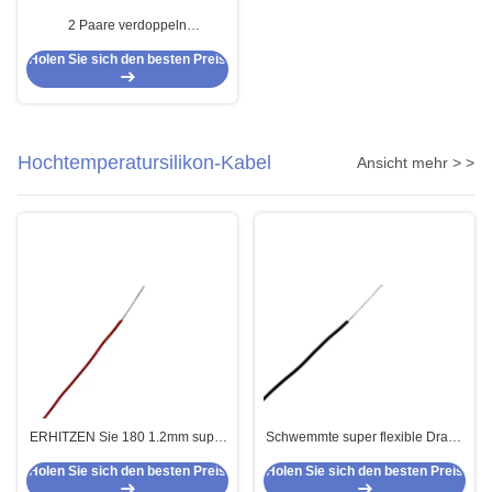
2 Paare verdoppeln
abgeschirmte Isolierung des
Holen Sie sich den besten Preis
Signal-Kabel-FEP
Hochtemperatursilikon-Kabel
Ansicht mehr > >
ERHITZEN Sie 180 1.2mm super
Schwemmte super flexible Draht-
weichen Silikon-Draht
hohe Temperatur des Silikon-
Holen Sie sich den besten Preis
Holen Sie sich den besten Preis
HEAT180 Draht an