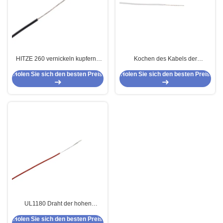
HITZE 260 vernickeln kupferne
Kochen des Kabels der
hohe Temperatur PTFE verkabeln
Ausrüstungs-hohen Temperatur
Holen Sie sich den besten Preis
Holen Sie sich den besten Preis
18 AWG-Lehre AWG-Lehre17
PTFE
AWG-Lehre16
UL1180 Draht der hohen
Temperatur PTFE für
Holen Sie sich den besten Preis
Elektrogeräte