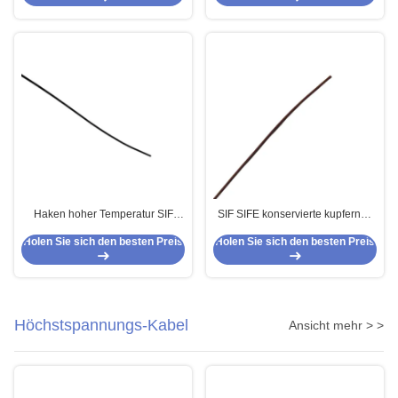
Haken hoher Temperatur SIF
SIF SIFE konservierte kupfernen
SIFE 250c herauf Isolierung des
Hochtemperaturisolierungs-
Holen Sie sich den besten Preis
Holen Sie sich den besten Preis
Draht-20AWG ETFE
Haken des silikon-Kabel-250C
24AWG PFA herauf Draht
Höchstspannungs-Kabel
Ansicht mehr > >