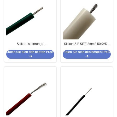
Silikon-Isolierungs-
Silikon SIF SIFE 8mm2 50KVDC
Höchstspannungs-Kabel 30kv
isolierte Hochspannungskabel
Holen Sie sich den besten Preis
Holen Sie sich den besten Preis
UL3239
UL3239