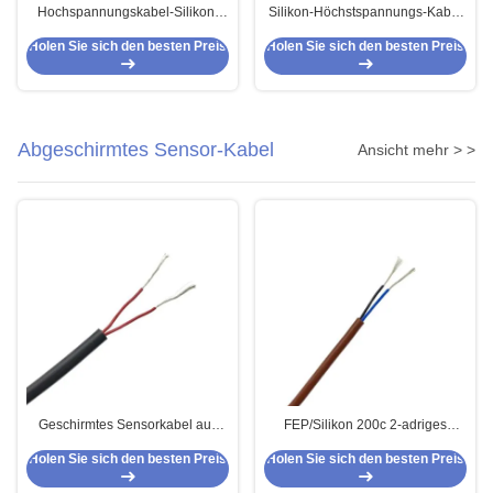
Hochspannungskabel-Silikon-
Silikon-Höchstspannungs-Kabel
Isolierung UL3239 40KV
UL3239 25KV
Holen Sie sich den besten Preis
Holen Sie sich den besten Preis
Abgeschirmtes Sensor-Kabel
Ansicht mehr > >
Geschirmtes Sensorkabel aus
FEP/Silikon 200c 2-adriges
PVC, verseilt, 2-adrig, 2 x 0,25
mehradriges abgeschirmtes
Holen Sie sich den besten Preis
Holen Sie sich den besten Preis
mm2
Sensorkabel 2 x 0,34 mm2