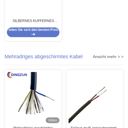
SILBERNES KUPFERNES
ABGESCHIRMTES
Holen Sie sich den besten Preis
TRANSPARENTES KABEL DES
SENSOR-2CORE
Mehradriges abgeschirmtes Kabel
Ansicht mehr > >
Video