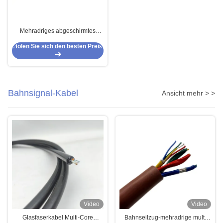
Mehradriges abgeschirmtes
Kabel FEP/PFA für Motoren der
Holen Sie sich den besten Preis
hohen Temperatur
Bahnsignal-Kabel
Ansicht mehr > >
Video
Video
Glasfaserkabel Multi-Core
Bahnseilzug-mehradrige multi