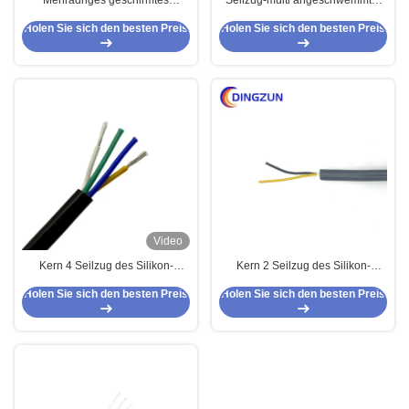
Mehradriges geschirmtes
Seilzug-multi angeschwemmter
Steuerkabel PVC-isoliertes
konservierter kupferner Leiter
Holen Sie sich den besten Preis
Holen Sie sich den besten Preis
ummanteltes Sensorkabel 9-adrig
PVC-2core
Video
Kern 4 Seilzug des Silikon-
Kern 2 Seilzug des Silikon-
mehradriges Ul4600/Ul4622
UL4600/UL4622 mehradrig
Holen Sie sich den besten Preis
Holen Sie sich den besten Preis