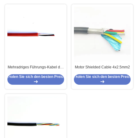
Mehradriges Führungs-Kabel des
Motor Shielded Cable 4x2.5mm2
Motor3x14awg für elektronische
Holen Sie sich den besten Preis
Holen Sie sich den besten Preis
Geräte