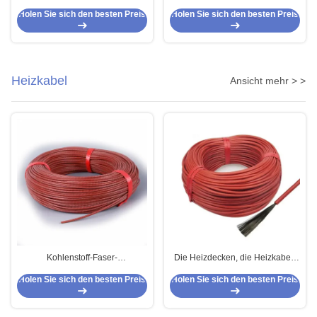
G.652D Einzelmoduskabel 8
Paar-zusammengesetztes Kabel
Holen Sie sich den besten Preis
Holen Sie sich den besten Preis
Fasern
Heizkabel
Ansicht mehr > >
Kohlenstoff-Faser-
Die Heizdecken, die Heizkabel-
Niederspannungs-Heizkabel 5V
Kohlenstoff-Faser-
Holen Sie sich den besten Preis
Holen Sie sich den besten Preis
12V 24V 36V 48V für
Silikonkautschuk schmelzen,
Gesundheitswesen-Ausrüstung
isolierten 18K 20ohm