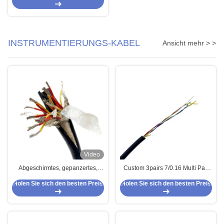
INSTRUMENTIERUNGS-KABEL
Ansicht mehr > >
Video
Abgeschirmtes, gepanzertes,
Custom 3pairs 7/0.16 Multi Pair
mehrpaariges Instrumentenkabel,
Drohne Signalkabel FEP
Holen Sie sich den besten Preis
Holen Sie sich den besten Preis
Typ K, Thermoelementkabel, 8
Isolierung Silikonhülle
Paar, 16 AWG