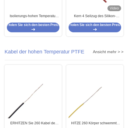
Video
Isolierungs-hohen Temperatur
Kern 4 Seilzug des Silikon-
der Dingzun-Kabel-ETFE Haken
Multiconductor UL4600/UL4622
Holen Sie sich den besten Preis
Holen Sie sich den besten Preis
herauf Draht 24AWG 250C
Kabel der hohen Temperatur PTFE
Ansicht mehr > >
ERHITZEN Sie 260 Kabel der
HITZE 260 Körper schwemmte