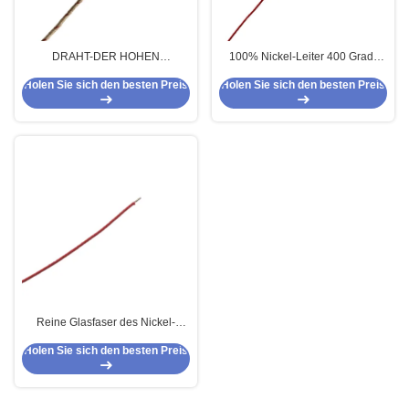
DRAHT-DER HOHEN
100% Nickel-Leiter 400 Grad-
TEMPERATUR DES GLIMMER-
Glasfaser-umsponnenes Kabel
Holen Sie sich den besten Preis
Holen Sie sich den besten Preis
UL5107 FEUERFESTIGKEIT
Gn400
Reine Glasfaser des Nickel-
Leiter-400℃ flocht Kabel Gn400
Holen Sie sich den besten Preis