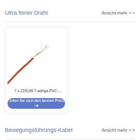
Ultra feiner Draht
Ansicht mehr > >
7 x 22/0,08 7-adrige PVC-
Isolierung und Mantel Mehradrige
Holen Sie sich den besten Preis
Kabelsensorsteuerung
Bewegungsführungs-Kabel
Ansicht mehr > >