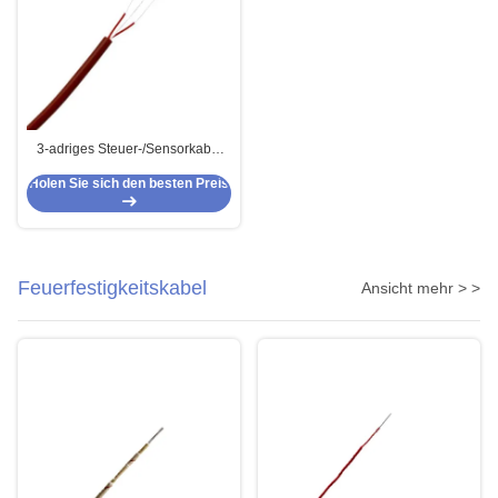
3-adriges Steuer-/Sensorkabel
mit FEP-Isolierung und
Holen Sie sich den besten Preis
Silikonummantelung
Feuerfestigkeitskabel
Ansicht mehr > >