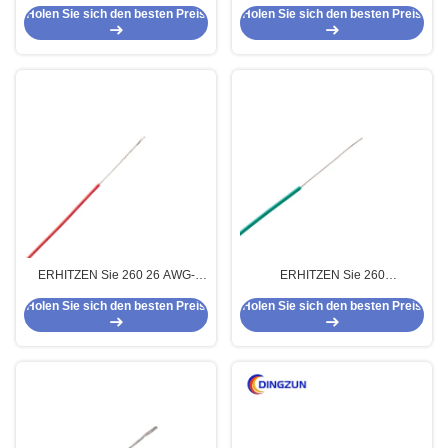
Hitzebeständigkeits-
PTFE-Isolierkabel 14 AWG-Lehre
Holen Sie sich den besten Preis
Holen Sie sich den besten Preis
angeschwemmtes hohen
AWG-Lehre13 für
Temperatur PTFE für
Instrumentierung an
lichttechnische Ausrüstung
ERHITZEN Sie 260 26 AWG-
ERHITZEN Sie 260
Lehrehoher temperatur PTFE
Hochspannungs-PTFE isolierte
Holen Sie sich den besten Preis
Holen Sie sich den besten Preis
AWG-Lehre24 AWG-Lehre22
mehradriges Kabel 12 AWG-
Kabel für Elektrogeräte
Lehre 11AWG