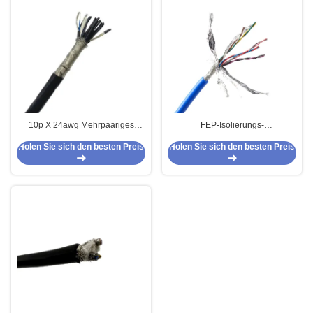
10p X 24awg Mehrpaariges
FEP-Isolierungs-
Instrumentenkabel 10 Paar FEP-
Hochtemperatursilikon-Kabel-
Holen Sie sich den besten Preis
Holen Sie sich den besten Preis
Sensorkabel
Silber-Kupfer/konserviertes
Kupfer