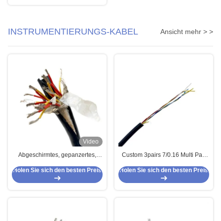
INSTRUMENTIERUNGS-KABEL
Ansicht mehr > >
Video
Abgeschirmtes, gepanzertes,
Custom 3pairs 7/0.16 Multi Pair
mehrpaariges Instrumentenkabel,
Drohne Signalkabel FEP
Holen Sie sich den besten Preis
Holen Sie sich den besten Preis
Typ K, Thermoelementkabel, 8
Isolierung Silikonhülle
Paar, 16 AWG