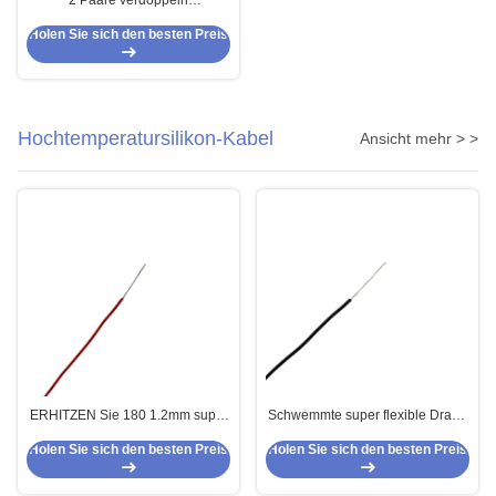
2 Paare verdoppeln
abgeschirmte Isolierung des
Holen Sie sich den besten Preis
Signal-Kabel-FEP
Hochtemperatursilikon-Kabel
Ansicht mehr > >
ERHITZEN Sie 180 1.2mm super
Schwemmte super flexible Draht-
weichen Silikon-Draht
hohe Temperatur des Silikon-
Holen Sie sich den besten Preis
Holen Sie sich den besten Preis
HEAT180 Draht an