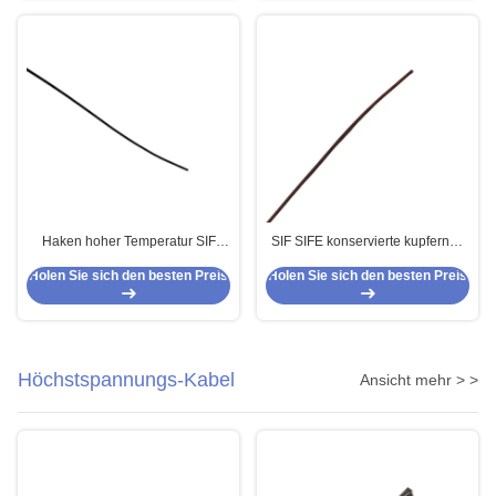
Haken hoher Temperatur SIF
SIF SIFE konservierte kupfernen
SIFE 250c herauf Isolierung des
Hochtemperaturisolierungs-
Holen Sie sich den besten Preis
Holen Sie sich den besten Preis
Draht-20AWG ETFE
Haken des silikon-Kabel-250C
24AWG PFA herauf Draht
Höchstspannungs-Kabel
Ansicht mehr > >