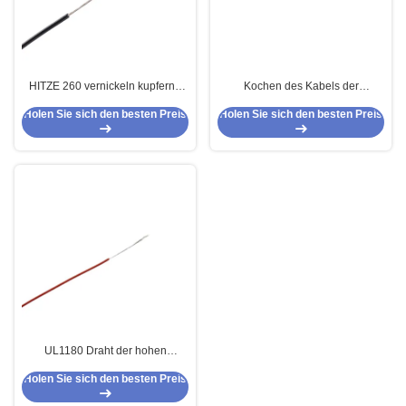
HITZE 260 vernickeln kupferne
Kochen des Kabels der
hohe Temperatur PTFE verkabeln
Ausrüstungs-hohen Temperatur
Holen Sie sich den besten Preis
Holen Sie sich den besten Preis
18 AWG-Lehre AWG-Lehre17
PTFE
AWG-Lehre16
UL1180 Draht der hohen
Temperatur PTFE für
Holen Sie sich den besten Preis
Elektrogeräte