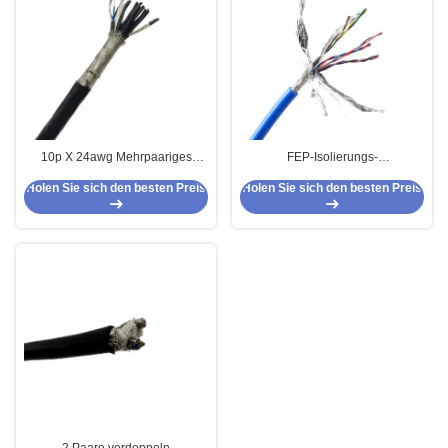
10p X 24awg Mehrpaariges
FEP-Isolierungs-
Instrumentenkabel 10 Paar FEP-
Hochtemperatursilikon-Kabel-
Holen Sie sich den besten Preis
Holen Sie sich den besten Preis
Sensorkabel
Silber-Kupfer/konserviertes
Kupfer