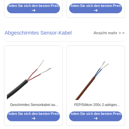
Isolierung UL3239 40KV
UL3239 25KV
Holen Sie sich den besten Preis
Holen Sie sich den besten Preis
Abgeschirmtes Sensor-Kabel
Ansicht mehr > >
Geschirmtes Sensorkabel aus
FEP/Silikon 200c 2-adriges
PVC, verseilt, 2-adrig, 2 x 0,25
mehradriges abgeschirmtes
Holen Sie sich den besten Preis
Holen Sie sich den besten Preis
mm2
Sensorkabel 2 x 0,34 mm2