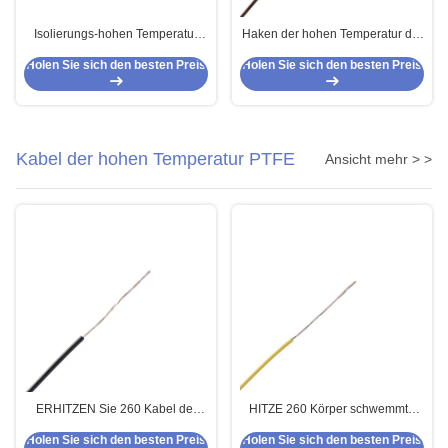
Isolierungs-hohen Temperatur
Haken der hohen Temperatur der
der Dingzun-Kabel-ETFE Haken
Dingzun-Kabel-24AWG PFA
Holen Sie sich den besten Preis
Holen Sie sich den besten Preis
herauf Draht 250C 20AWG
Isolierungs-260C herauf Draht
Kabel der hohen Temperatur PTFE
Ansicht mehr > >
ERHITZEN Sie 260 Kabel der
HITZE 260 Körper schwemmte
Hitzebeständigkeits-
PTFE-Isolierkabel 14 AWG-Lehre
Holen Sie sich den besten Preis
Holen Sie sich den besten Preis
angeschwemmtes hohen
AWG-Lehre13 für