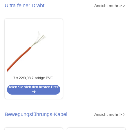
Ultra feiner Draht
Ansicht mehr > >
7 x 22/0,08 7-adrige PVC-
Isolierung und Mantel Mehradrige
Holen Sie sich den besten Preis
Kabelsensorsteuerung
Bewegungsführungs-Kabel
Ansicht mehr > >