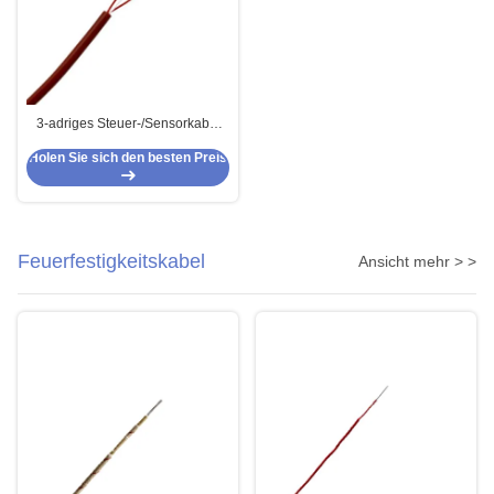
3-adriges Steuer-/Sensorkabel
mit FEP-Isolierung und
Holen Sie sich den besten Preis
Silikonummantelung
Feuerfestigkeitskabel
Ansicht mehr > >