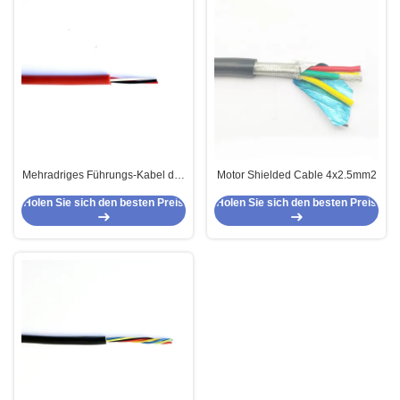
Mehradriges Führungs-Kabel des
Motor Shielded Cable 4x2.5mm2
Motor3x14awg für elektronische
Holen Sie sich den besten Preis
Holen Sie sich den besten Preis
Geräte