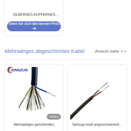
SILBERNES KUPFERNES
ABGESCHIRMTES
Holen Sie sich den besten Preis
TRANSPARENTES KABEL DES
SENSOR-2CORE
Mehradriges abgeschirmtes Kabel
Ansicht mehr > >
Video
Mehradriges geschirmtes
Seilzug-multi angeschwemmter
Steuerkabel PVC-isoliertes
konservierter kupferner Leiter