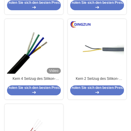
Holen Sie sich den besten Preis
Holen Sie sich den besten Preis
ummanteltes Sensorkabel 9-adrig
PVC-2core
Video
Kern 4 Seilzug des Silikon-
Kern 2 Seilzug des Silikon-
mehradriges Ul4600/Ul4622
UL4600/UL4622 mehradrig
Holen Sie sich den besten Preis
Holen Sie sich den besten Preis