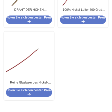
DRAHT-DER HOHEN
100% Nickel-Leiter 400 Grad-
TEMPERATUR DES GLIMMER-
Glasfaser-umsponnenes Kabel
Holen Sie sich den besten Preis
Holen Sie sich den besten Preis
UL5107 FEUERFESTIGKEIT
Gn400
Reine Glasfaser des Nickel-
Leiter-400℃ flocht Kabel Gn400
Holen Sie sich den besten Preis