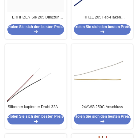
ERHITZEN Sie 205 Dingzun
HITZE 205 Fep-Haken
Kabel, 378/0.08, die super feiner
UL1330/1332 herauf Draht
Holen Sie sich den besten Preis
Holen Sie sich den besten Preis
Draht FEP Draht der hohen
Jumper Wire
Temperatur für Beleuchtung
isolierte
Silberner kupferner Draht 32AWG
24AWG 250C Anschluss
UL10362 der hohen Temperatur
Hochtemperatur-Silikonkabel
Holen Sie sich den besten Preis
Holen Sie sich den besten Preis
PFA
ETFE-Isolierung