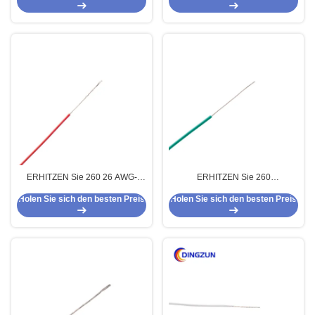
Temperatur PTFE für
Instrumentierung an
lichttechnische Ausrüstung
ERHITZEN Sie 260 26 AWG-
ERHITZEN Sie 260
Lehrehoher temperatur PTFE
Hochspannungs-PTFE isolierte
Holen Sie sich den besten Preis
Holen Sie sich den besten Preis
AWG-Lehre24 AWG-Lehre22
mehradriges Kabel 12 AWG-
Kabel für Elektrogeräte
Lehre 11AWG