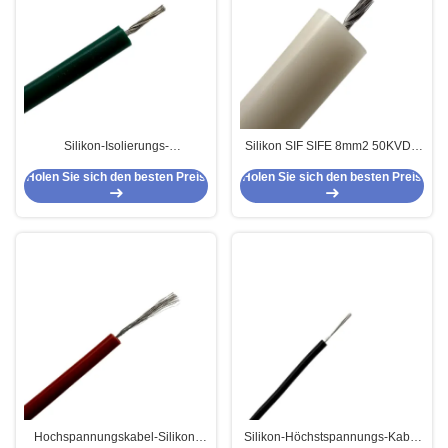
Silikon-Isolierungs-
Silikon SIF SIFE 8mm2 50KVDC
Höchstspannungs-Kabel 30kv
isolierte Hochspannungskabel
Holen Sie sich den besten Preis
Holen Sie sich den besten Preis
UL3239
UL3239
Hochspannungskabel-Silikon-
Silikon-Höchstspannungs-Kabel