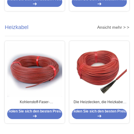
Fasern
Heizkabel
Ansicht mehr > >
Kohlenstoff-Faser-
Die Heizdecken, die Heizkabel-
Niederspannungs-Heizkabel 5V
Kohlenstoff-Faser-
Holen Sie sich den besten Preis
Holen Sie sich den besten Preis
12V 24V 36V 48V für
Silikonkautschuk schmelzen,
Gesundheitswesen-Ausrüstung
isolierten 18K 20ohm