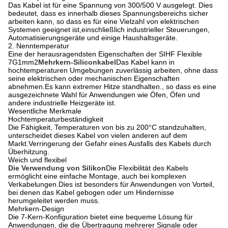
Das Kabel ist für eine Spannung von 300/500 V ausgelegt. Dies
bedeutet, dass es innerhalb dieses Spannungsbereichs sicher
arbeiten kann, so dass es für eine Vielzahl von elektrischen
Systemen geeignet ist,einschließlich industrieller Steuerungen,
Automatisierungsgeräte und einige Haushaltsgeräte.
2. Nenntemperatur
Eine der herausragendsten Eigenschaften der SIHF Flexible
7G1mm2
Mehrkern-Siliconkabel
Das Kabel kann in
hochtemperaturen Umgebungen zuverlässig arbeiten, ohne dass
seine elektrischen oder mechanischen Eigenschaften
abnehmen.Es kann extremer Hitze standhalten., so dass es eine
ausgezeichnete Wahl für Anwendungen wie Öfen, Öfen und
andere industrielle Heizgeräte ist.
Wesentliche Merkmale
Hochtemperaturbeständigkeit
Die Fähigkeit, Temperaturen von bis zu 200°C standzuhalten,
unterscheidet dieses Kabel von vielen anderen auf dem
Markt.Verringerung der Gefahr eines Ausfalls des Kabels durch
Überhitzung.
Weich und flexibel
Die Verwendung von Silikon
Die Flexibilität des Kabels
ermöglicht eine einfache Montage, auch bei komplexen
Verkabelungen.Dies ist besonders für Anwendungen von Vorteil,
bei denen das Kabel gebogen oder um Hindernisse
herumgeleitet werden muss.
Mehrkern-Design
Die 7-Kern-Konfiguration bietet eine bequeme Lösung für
Anwendungen, die die Übertragung mehrerer Signale oder