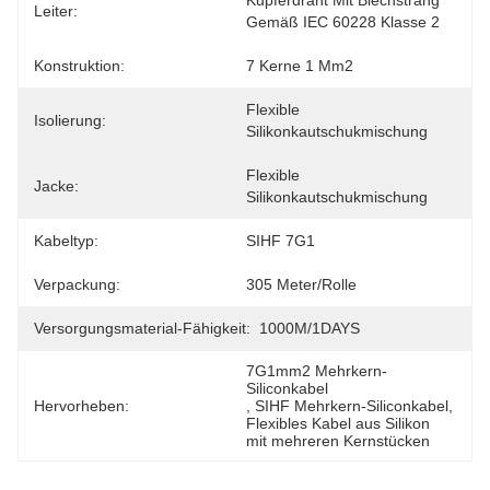
Kupferdraht Mit Blechstrang 
Leiter:
Gemäß IEC 60228 Klasse 2
Konstruktion:
7 Kerne 1 Mm2
Flexible 
Isolierung:
Silikonkautschukmischung
Flexible 
Jacke:
Silikonkautschukmischung
Kabeltyp:
SIHF 7G1
Verpackung:
305 Meter/Rolle
Versorgungsmaterial-Fähigkeit:
1000M/1DAYS
7G1mm2 Mehrkern-
Siliconkabel
Hervorheben:
, 
SIHF Mehrkern-Siliconkabel
, 
Flexibles Kabel aus Silikon 
mit mehreren Kernstücken