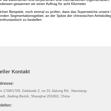
gedessen gewannen wir einen Auftrag für acht Kilometer.
lichen Beispiele, noch einmal zu prüfen, dass das Superweiche unsere F
nden Segmentationsgebiet, an der Spitze der chinesischen Amtskollegen
thusiastisch zu bestellen.
eller Kontakt
dresse:
m.1708/1709, Gebäude 2, no.31 Jiatong Rd., Nanxiang-
tadt, Jiading-Bezirk, Shanghai 201802, China
elefon: