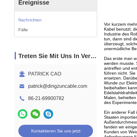
Ereignisse
Nachrichten
Vor kurzem mehr 
Kabel benutzt, d
Fälle
Industrie des Rob
tun, dann sind d
überzeugt, solc
unermüdliche Bem
Treten Sie Mit Uns In Verbindung
Das erste man wa
werden musste. Se
antreffen und en
führen nicht. Si
PATRICK CAO
ersetzen. Darüber
Wunde zur Elekt
patrick@dingzuncable.com
beibehalten kann
Edelstahldrahtle
Malen, behielten
86-21-69900782
des Experimentes
Ein anderer Fall 
Staaten importie
Außendurchmesser
fanden wir einig
Kontaktieren Sie uns jetzt
Kunden von Weich
Anforderungen f