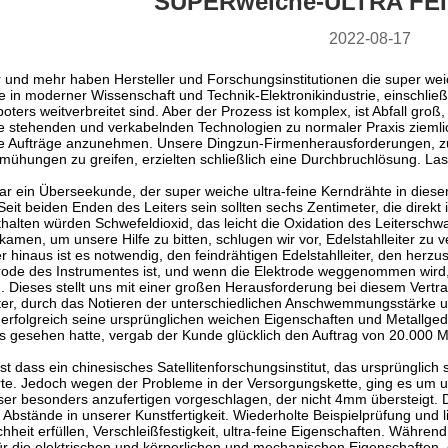
SUPERweiche-ULTRA FE
2022-08-17
und mehr haben Hersteller und Forschungsinstitutionen die super weic
ie in moderner Wissenschaft und Technik-Elektronikindustrie, einschließ
oters weitverbreitet sind. Aber der Prozess ist komplex, ist Abfall groß
ie stehenden und verkabelnden Technologien zu normaler Praxis ziemlich
he Aufträge anzunehmen. Unsere Dingzun-Firmenherausforderungen, z
ühungen zu greifen, erzielten schließlich eine Durchbruchlösung. Lass
r ein Überseekunde, der super weiche ultra-feine Kerndrähte in diese
it beiden Enden des Leiters sein sollten sechs Zentimeter, die direkt i
thalten würden Schwefeldioxid, das leicht die Oxidation des Leitersc
e kamen, um unsere Hilfe zu bitten, schlugen wir vor, Edelstahlleiter 
 hinaus ist es notwendig, den feindrähtigen Edelstahlleiter, den herzu
rode des Instrumentes ist, und wenn die Elektrode weggenommen wird
. Dieses stellt uns mit einer großen Herausforderung bei diesem Vertr
iter, durch das Notieren der unterschiedlichen Anschwemmungsstärke 
 erfolgreich seine ursprünglichen weichen Eigenschaften und Metallg
 gesehen hatte, vergab der Kunde glücklich den Auftrag von 20.000 M
ist dass ein chinesisches Satellitenforschungsinstitut, das ursprünglic
rte. Jedoch wegen der Probleme in der Versorgungskette, ging es um
 besonders anzufertigen vorgeschlagen, der nicht 4mm übersteigt. Du
e Abstände in unserer Kunstfertigkeit. Wiederholte Beispielprüfung un
heit erfüllen, Verschleißfestigkeit, ultra-feine Eigenschaften. Währe
ür die elektrischen und körperlichen und mechanischen Eigenschaften