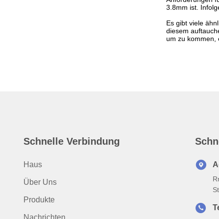
3.8mm ist. Infol
Es gibt viele ähn
diesem auftauche
um zu kommen, en
Schnelle Verbindung
Schn
Haus
A
R
Über Uns
S
Produkte
T
Nachrichten