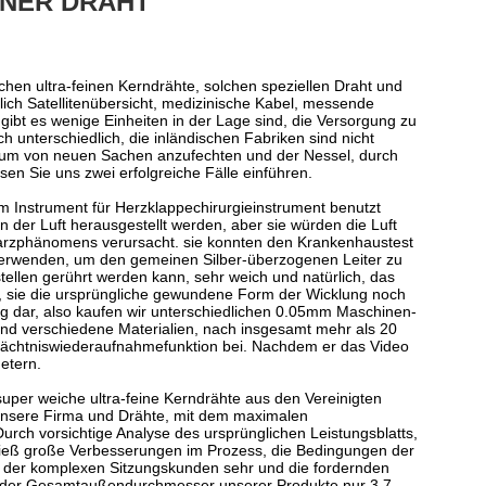
INER DRAHT
hen ultra-feinen Kerndrähte, solchen speziellen Draht und
lich Satellitenübersicht, medizinische Kabel, messende
, gibt es wenige Einheiten in der Lage sind, die Versorgung zu
 unterschiedlich, die inländischen Fabriken sind nicht
um von neuen Sachen anzufechten und der Nessel, durch
en Sie uns zwei erfolgreiche Fälle einführen.
m Instrument für Herzklappechirurgieinstrument benutzt
n der Luft herausgestellt werden, aber sie würden die Luft
hwarzphänomens verursacht. sie konnten den Krankenhaustest
zu verwenden, um den gemeinen Silber-überzogenen Leiter zu
stellen gerührt werden kann, sehr weich und natürlich, das
, sie die ursprüngliche gewundene Form der Wicklung noch
ag dar, also kaufen wir unterschiedlichen 0.05mm Maschinen-
und verschiedene Materialien, nach insgesamt mehr als 20
edächtniswiederaufnahmefunktion bei. Nachdem er das Video
etern.
h super weiche ultra-feine Kerndrähte aus den Vereinigten
 unsere Firma und Drähte, mit dem maximalen
rch vorsichtige Analyse des ursprünglichen Leistungsblatts,
d ließ große Verbesserungen im Prozess, die Bedingungen der
nd der komplexen Sitzungskunden sehr und die fordernden
, der Gesamtaußendurchmesser unserer Produkte nur 3.7-