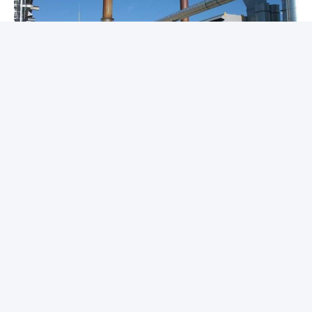
Schneller Kontakt
Adresse:
Rm.1708/1709, Gebäude 2, no.31 Jiatong Rd., Nanxiang-