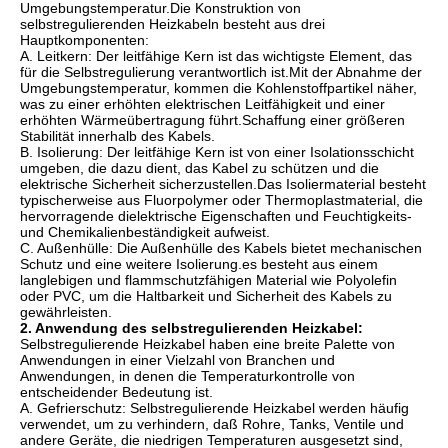
Umgebungstemperatur.Die Konstruktion von
selbstregulierenden Heizkabeln besteht aus drei
Hauptkomponenten:
A. Leitkern: Der leitfähige Kern ist das wichtigste Element, das
für die Selbstregulierung verantwortlich ist.Mit der Abnahme der
Umgebungstemperatur, kommen die Kohlenstoffpartikel näher,
was zu einer erhöhten elektrischen Leitfähigkeit und einer
erhöhten Wärmeübertragung führt.Schaffung einer größeren
Stabilität innerhalb des Kabels.
B. Isolierung: Der leitfähige Kern ist von einer Isolationsschicht
umgeben, die dazu dient, das Kabel zu schützen und die
elektrische Sicherheit sicherzustellen.Das Isoliermaterial besteht
typischerweise aus Fluorpolymer oder Thermoplastmaterial, die
hervorragende dielektrische Eigenschaften und Feuchtigkeits-
und Chemikalienbeständigkeit aufweist.
C. Außenhülle: Die Außenhülle des Kabels bietet mechanischen
Schutz und eine weitere Isolierung.es besteht aus einem
langlebigen und flammschutzfähigen Material wie Polyolefin
oder PVC, um die Haltbarkeit und Sicherheit des Kabels zu
gewährleisten.
2. Anwendung des selbstregulierenden Heizkabel:
Selbstregulierende Heizkabel haben eine breite Palette von
Anwendungen in einer Vielzahl von Branchen und
Anwendungen, in denen die Temperaturkontrolle von
entscheidender Bedeutung ist.
A. Gefrierschutz: Selbstregulierende Heizkabel werden häufig
verwendet, um zu verhindern, daß Rohre, Tanks, Ventile und
andere Geräte, die niedrigen Temperaturen ausgesetzt sind,