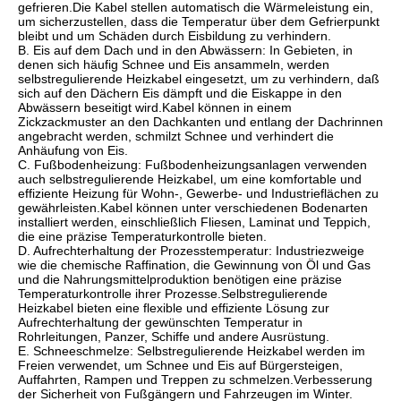
gefrieren.Die Kabel stellen automatisch die Wärmeleistung ein,
um sicherzustellen, dass die Temperatur über dem Gefrierpunkt
bleibt und um Schäden durch Eisbildung zu verhindern.
B. Eis auf dem Dach und in den Abwässern: In Gebieten, in
denen sich häufig Schnee und Eis ansammeln, werden
selbstregulierende Heizkabel eingesetzt, um zu verhindern, daß
sich auf den Dächern Eis dämpft und die Eiskappe in den
Abwässern beseitigt wird.Kabel können in einem
Zickzackmuster an den Dachkanten und entlang der Dachrinnen
angebracht werden, schmilzt Schnee und verhindert die
Anhäufung von Eis.
C. Fußbodenheizung: Fußbodenheizungsanlagen verwenden
auch selbstregulierende Heizkabel, um eine komfortable und
effiziente Heizung für Wohn-, Gewerbe- und Industrieflächen zu
gewährleisten.Kabel können unter verschiedenen Bodenarten
installiert werden, einschließlich Fliesen, Laminat und Teppich,
die eine präzise Temperaturkontrolle bieten.
D. Aufrechterhaltung der Prozesstemperatur: Industriezweige
wie die chemische Raffination, die Gewinnung von Öl und Gas
und die Nahrungsmittelproduktion benötigen eine präzise
Temperaturkontrolle ihrer Prozesse.Selbstregulierende
Heizkabel bieten eine flexible und effiziente Lösung zur
Aufrechterhaltung der gewünschten Temperatur in
Rohrleitungen, Panzer, Schiffe und andere Ausrüstung.
E. Schneeschmelze: Selbstregulierende Heizkabel werden im
Freien verwendet, um Schnee und Eis auf Bürgersteigen,
Auffahrten, Rampen und Treppen zu schmelzen.Verbesserung
der Sicherheit von Fußgängern und Fahrzeugen im Winter.